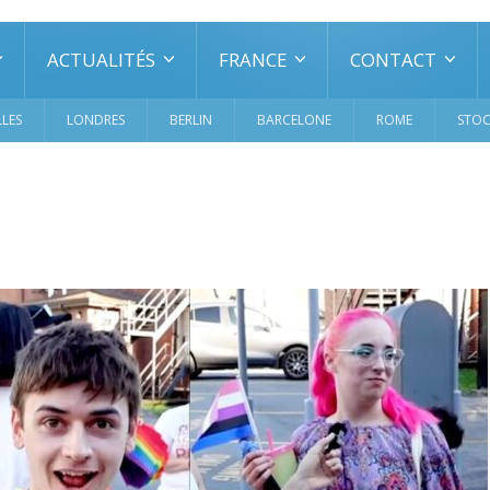
ACTUALITÉS
FRANCE
CONTACT
LES
LONDRES
BERLIN
BARCELONE
ROME
STO