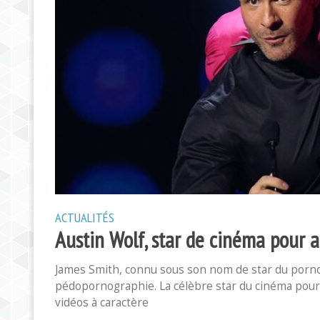
ACTUALITÉS
Austin Wolf, star de cinéma pour a
James Smith, connu sous son nom de star du porno 
pédopornographie. La célèbre star du cinéma pour 
vidéos à caractère