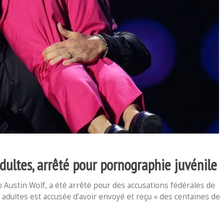
dultes, arrêté pour pornographie juvénile
Austin Wolf, a été arrêté pour des accusations fédérales de
adultes est accusée d'avoir envoyé et reçu « des centaines de