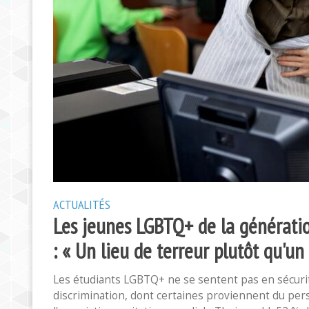
ACTUALITÉS
Les jeunes LGBTQ+ de la génération
: « Un lieu de terreur plutôt qu'un
Les étudiants LGBTQ+ ne se sentent pas en sécurité
discrimination, dont certaines proviennent du per