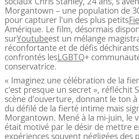
sociaux Chris Stanley, 24 ans, s'ave
Morgantown – une population de 30
pour capturer l'un des plus petits
Fi
Amérique. Le film, désormais dispon
sur
Youtube
est un mélange magistral
réconfortante et de défis déchirant
confrontés les
LGBTQ
+ communauté 
conservatrice.
« Imaginez une célébration de la fier
c'est presque un secret », réfléchit 
scène d'ouverture, donnant le ton à
du défilé de la fierté intime mais sign
Morgantown. Mené à la mi-juin, le 
était motivé par le désir de mettre e
expériences souvent négligées des