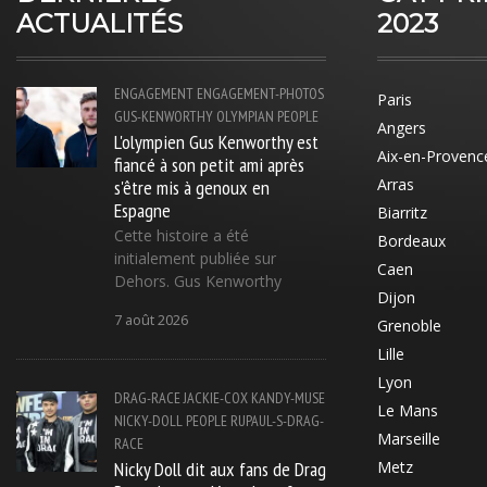
ACTUALITÉS
2023
ENGAGEMENT
ENGAGEMENT-PHOTOS
Paris
GUS-KENWORTHY
OLYMPIAN
PEOPLE
Angers
L'olympien Gus Kenworthy est
Aix-en-Provenc
fiancé à son petit ami après
s'être mis à genoux en
Arras
Espagne
Biarritz
Cette histoire a été
Bordeaux
initialement publiée sur
Caen
Dehors. Gus Kenworthy
Dijon
7 août 2026
Grenoble
Lille
Lyon
DRAG-RACE
JACKIE-COX
KANDY-MUSE
Le Mans
NICKY-DOLL
PEOPLE
RUPAUL-S-DRAG-
Marseille
RACE
Nicky Doll dit aux fans de Drag
Metz