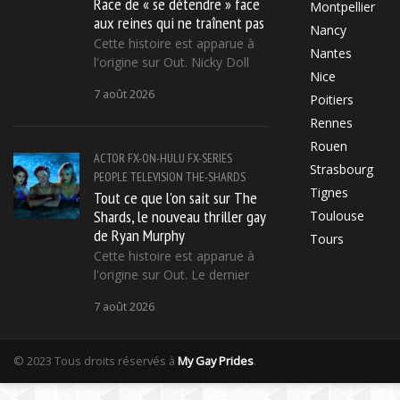
Race de « se détendre » face
Montpellier
aux reines qui ne traînent pas
Nancy
Cette histoire est apparue à
Nantes
l'origine sur Out. Nicky Doll
Nice
7 août 2026
Poitiers
Rennes
Rouen
ACTOR
FX-ON-HULU
FX-SERIES
Strasbourg
PEOPLE
TELEVISION
THE-SHARDS
Tignes
Tout ce que l'on sait sur The
Shards, le nouveau thriller gay
Toulouse
de Ryan Murphy
Tours
Cette histoire est apparue à
l'origine sur Out. Le dernier
7 août 2026
© 2023 Tous droits réservés à
My Gay Prides
.