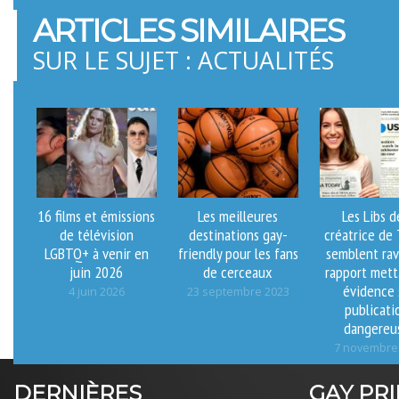
ARTICLES SIMILAIRES
SUR LE SUJET : ACTUALITÉS
16 films et émissions
Les meilleures
Les Libs d
de télévision
destinations gay-
créatrice de
LGBTQ+ à venir en
friendly pour les fans
semblent rav
juin 2026
de cerceaux
rapport mett
évidence 
4 juin 2026
23 septembre 2023
publicati
dangereu
7 novembre
DERNIÈRES
GAY PR