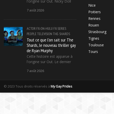
l'origine sur Out. Nicky Doll
Nice
7 août 2026
Poitiers
Rennes
Rouen
ACTOR
FX-ON-HULU
FX-SERIES
Strasbourg
PEOPLE
TELEVISION
THE-SHARDS
Tignes
Tout ce que l'on sait sur The
Shards, le nouveau thriller gay
Toulouse
de Ryan Murphy
Tours
Cette histoire est apparue à
l'origine sur Out. Le dernier
7 août 2026
© 2023 Tous droits réservés à
My Gay Prides
.