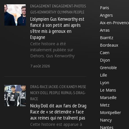
ENGAGEMENT
ENGAGEMENT-PHOTOS
Paris
GUS-KENWORTHY
OLYMPIAN
PEOPLE
Angers
L'olympien Gus Kenworthy est
Aix-en-Provenc
fiancé à son petit ami après
s'être mis à genoux en
Arras
Espagne
Biarritz
Cette histoire a été
Bordeaux
initialement publiée sur
Caen
Dehors. Gus Kenworthy
Dijon
7 août 2026
Grenoble
Lille
Lyon
DRAG-RACE
JACKIE-COX
KANDY-MUSE
Le Mans
NICKY-DOLL
PEOPLE
RUPAUL-S-DRAG-
Marseille
RACE
Nicky Doll dit aux fans de Drag
Metz
Race de « se détendre » face
Montpellier
aux reines qui ne traînent pas
Nancy
Cette histoire est apparue à
Nantes