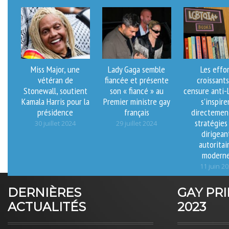
Miss Major, une
Lady Gaga semble
Les effo
vétéran de
fiancée et présente
croissant
Stonewall, soutient
son « fiancé » au
censure anti
Kamala Harris pour la
Premier ministre gay
s’inspire
présidence
français
directemen
stratégies
30 juillet 2024
29 juillet 2024
dirigean
autoritai
modern
11 juin 2
DERNIÈRES
GAY PR
ACTUALITÉS
2023