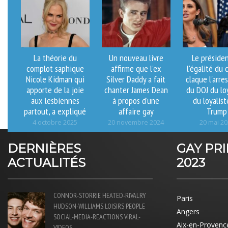
La théorie du
Un nouveau livre
Le préside
complot saphique
affirme que l'ex
l'égalité du 
Nicole Kidman qui
Silver Daddy a fait
claque l'arre
apporte de la joie
chanter James Dean
du DOJ du lo
aux lesbiennes
à propos d'une
du loyalis
partout, a expliqué
affaire gay
Trump
4 octobre 2025
20 novembre 2024
20 mai 2
DERNIÈRES
GAY PR
ACTUALITÉS
2023
CONNOR-STORRIE
HEATED-RIVALRY
Paris
HUDSON-WILLIAMS
LOISIRS
PEOPLE
Angers
SOCIAL-MEDIA-REACTIONS
VIRAL-
Aix-en-Provenc
VIDEOS