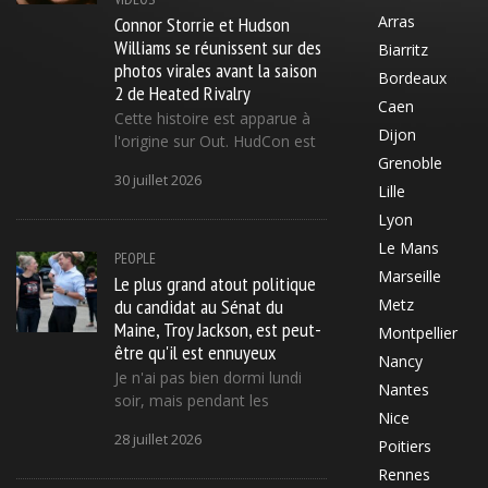
Connor Storrie et Hudson
Arras
Williams se réunissent sur des
Biarritz
photos virales avant la saison
Bordeaux
2 de Heated Rivalry
Caen
Cette histoire est apparue à
Dijon
l'origine sur Out. HudCon est
Grenoble
30 juillet 2026
Lille
Lyon
Le Mans
PEOPLE
Marseille
Le plus grand atout politique
du candidat au Sénat du
Metz
Maine, Troy Jackson, est peut-
Montpellier
être qu'il est ennuyeux
Nancy
Je n'ai pas bien dormi lundi
Nantes
soir, mais pendant les
Nice
28 juillet 2026
Poitiers
Rennes