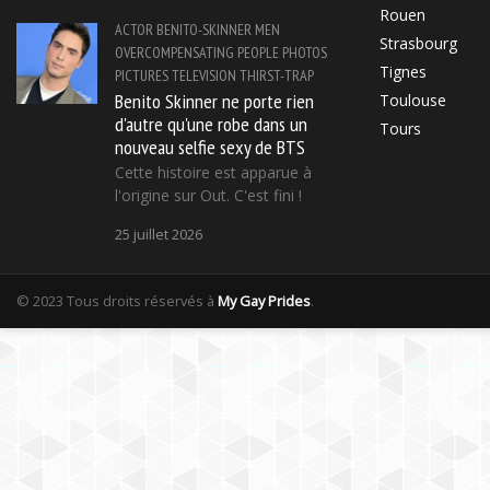
Rouen
ACTOR
BENITO-SKINNER
MEN
Strasbourg
OVERCOMPENSATING
PEOPLE
PHOTOS
Tignes
PICTURES
TELEVISION
THIRST-TRAP
Benito Skinner ne porte rien
Toulouse
d'autre qu'une robe dans un
Tours
nouveau selfie sexy de BTS
Cette histoire est apparue à
l'origine sur Out. C'est fini !
25 juillet 2026
© 2023 Tous droits réservés à
My Gay Prides
.