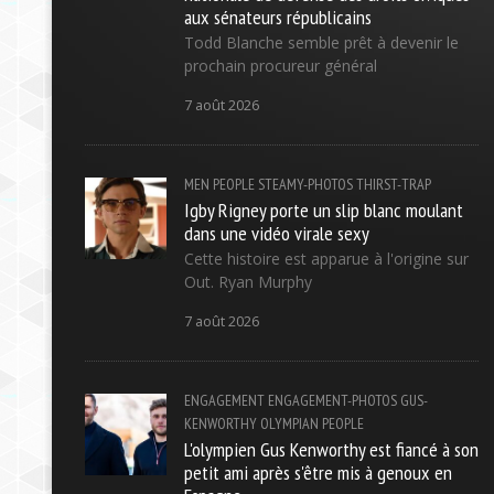
aux sénateurs républicains
Todd Blanche semble prêt à devenir le
prochain procureur général
7 août 2026
MEN
PEOPLE
STEAMY-PHOTOS
THIRST-TRAP
Igby Rigney porte un slip blanc moulant
dans une vidéo virale sexy
Cette histoire est apparue à l'origine sur
Out. Ryan Murphy
7 août 2026
ENGAGEMENT
ENGAGEMENT-PHOTOS
GUS-
KENWORTHY
OLYMPIAN
PEOPLE
L'olympien Gus Kenworthy est fiancé à son
petit ami après s'être mis à genoux en