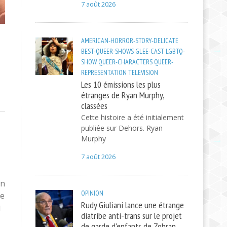
7 août 2026
AMERICAN-HORROR-STORY-DELICATE
BEST-QUEER-SHOWS
GLEE-CAST
LGBTQ-
SHOW
QUEER-CHARACTERS
QUEER-
REPRESENTATION
TELEVISION
Les 10 émissions les plus
étranges de Ryan Murphy,
classées
Cette histoire a été initialement
publiée sur Dehors. Ryan
Murphy
7 août 2026
un
OPINION
le
Rudy Giuliani lance une étrange
i
diatribe anti-trans sur le projet
de garde d'enfants de Zohran