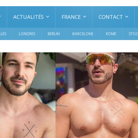
ACTUALITÉS
FRANCE
CONTACT
LES
LONDRES
BERLIN
BARCELONE
ROME
STO