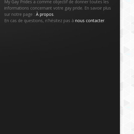
My Gay Prides a comme objectif de donner toutes les
informations concernant votre gay pride. En savoir plus
sur notre page :
À propos
.
En cas de questions, n'hésitez pas à
nous contacter
.