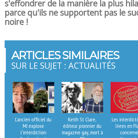
s'effondrer de la manière la plus hil
parce qu'ils ne supportent pas le 
noire !
ARTICLES SIMILAIRES
SUR LE SUJET : ACTUALITÉS
L'ancien officiel du
Keith St Clare,
Les interdict
MJ explose
éditeur pionnier du
livres en Fl
l'interdiction
magazine gay, mort à
concern