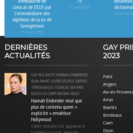
d'embauche de
79
désormais
l'avocat de DCUS par
dictionna
15 avril 2025
l'intermédiaire des
12 janvier 
diplômés de la loi de
Georgetown
11 mars 2025
DERNIÈRES
GAY PR
ACTUALITÉS
2023
GAY-SEX
HACKS
HANNAH-EINBINDER
Paris
JEAN-SMART
LOISIRS
PEOPLE
SAPPHIC
Angers
TÉMOIGNAGES
TEENAGE-SEX-AND-
Aix-en-Provenc
DEATH-AT-CAMP-MIASMA
VIDEO
Hannah Einbinder veut que
Arras
plus de contenu queer «
Biarritz
explicite » envahisse
Bordeaux
Hollywood
Caen
Cette histoire est apparue à
Dijon
l'origine sur Out. Hannah