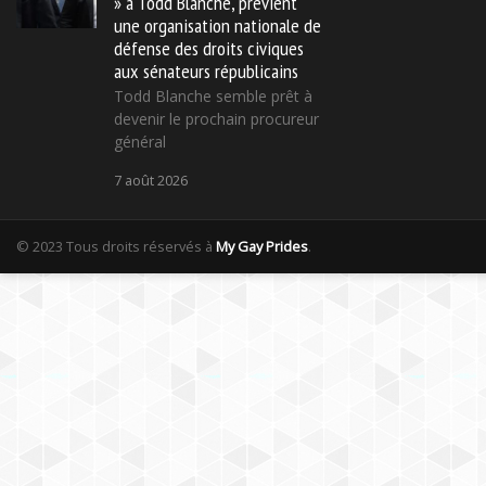
» à Todd Blanche, prévient
une organisation nationale de
défense des droits civiques
aux sénateurs républicains
Todd Blanche semble prêt à
devenir le prochain procureur
général
7 août 2026
© 2023 Tous droits réservés à
My Gay Prides
.