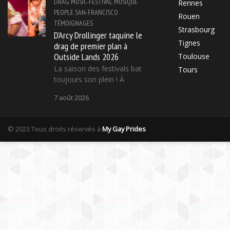
DRAG
MUSIC-FESTIVAL
MUSIQUE
Rennes
PEOPLE
SAN-FRANCISCO
Rouen
TÉMOIGNAGES
Strasbourg
D'Arcy Drollinger taquine le
Tignes
drag de premier plan à
Outside Lands 2026
Toulouse
La saison des festivals bat
Tours
toujours son plein ! À
7 août 2026
© 2023 Tous droits réservés à
My Gay Prides
.