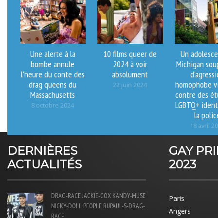
Une alerte à la
10 films queer de
Un adolesce
bombe annule
2024 à voir
Michigan sou
l'heure du conte des
absolument
d'agress
drag queens du
homophobe v
22 juin 2024
Massachusetts
contre des ét
LGBTQ+ identi
8 octobre 2024
la polic
18 avril 2
DERNIÈRES
GAY PR
ACTUALITÉS
2023
DRAG-RACE
JACKIE-COX
KANDY-MUSE
Paris
NICKY-DOLL
PEOPLE
RUPAUL-S-DRAG-
Angers
RACE