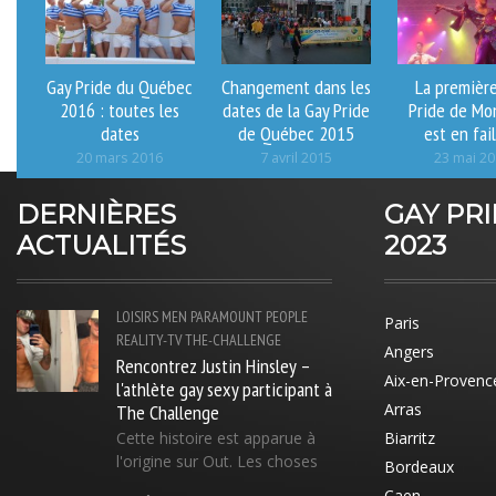
Gay Pride du Québec
Changement dans les
La premièr
2016 : toutes les
dates de la Gay Pride
Pride de Mo
dates
de Québec 2015
est en fail
20 mars 2016
7 avril 2015
23 mai 2
DERNIÈRES
GAY PR
ACTUALITÉS
2023
LOISIRS
MEN
PARAMOUNT
PEOPLE
Paris
REALITY-TV
THE-CHALLENGE
Angers
Rencontrez Justin Hinsley –
Aix-en-Provenc
l'athlète gay sexy participant à
The Challenge
Arras
Cette histoire est apparue à
Biarritz
l'origine sur Out. Les choses
Bordeaux
Caen