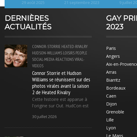
29 août 2025
21 septembre 2023
9 juillet 2
DERNIÈRES
GAY PR
ACTUALITÉS
2023
CONNOR-STORRIE
HEATED-RIVALRY
Paris
HUDSON-WILLIAMS
LOISIRS
PEOPLE
Angers
SOCIAL-MEDIA-REACTIONS
VIRAL-
Aix-en-Provenc
VIDEOS
Connor Storrie et Hudson
Arras
Williams se réunissent sur des
Biarritz
photos virales avant la saison
Bordeaux
2 de Heated Rivalry
Caen
Cette histoire est apparue à
Dijon
l'origine sur Out. HudCon est
Grenoble
30 juillet 2026
Lille
Lyon
Le Mans