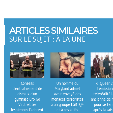
ARTICLES SIMILAIRES
SUR LE SUJET : À LA UNE
Conseils
Un homme du
« Queer Eye
d'entraînement de
Maryland admet
l'émissio
ciseaux d'un
avoir envoyé des
téléréalité l
gymnase Bro Go
menaces terroristes
ancienne de N
Viral, et les
à un groupe LGBTQ+
pour se ter
lesbiennes l'adorent
et à ses alliés
après la sai