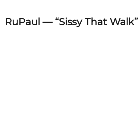
RuPaul — “Sissy That Walk”