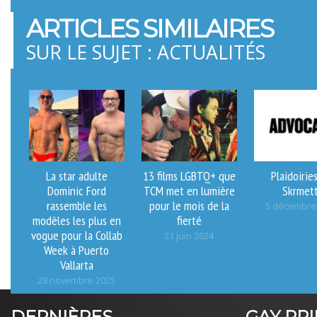
ARTICLES SIMILAIRES
SUR LE SUJET : ACTUALITÉS
La star adulte
13 films LGBTQ+ que
Plaidoirie
Dominic Ford
TCM met en lumière
Skrmett
rassemble les
pour le mois de la
5 décembre
modèles les plus en
fierté
vogue pour la Collab
21 juin 2024
Week à Puerto
Vallarta
28 novembre 2025
DERNIÈRES
GAY PR