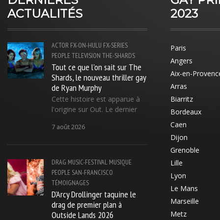
ACTUALITÉS
2023
ACTOR
FX-ON-HULU
FX-SERIES
Paris
PEOPLE
TELEVISION
THE-SHARDS
Angers
Tout ce que l'on sait sur The
Aix-en-Provenc
Shards, le nouveau thriller gay
de Ryan Murphy
Arras
Cette histoire est apparue à
Biarritz
l'origine sur Out. Le dernier
Bordeaux
Caen
7 août 2026
Dijon
Grenoble
DRAG
MUSIC-FESTIVAL
MUSIQUE
Lille
PEOPLE
SAN-FRANCISCO
Lyon
TÉMOIGNAGES
Le Mans
D'Arcy Drollinger taquine le
Marseille
drag de premier plan à
Outside Lands 2026
Metz