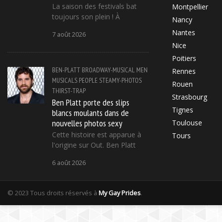
La saison des festivals bat
Montpellier
toujours son plein ! À
Nancy
Nantes
7 août 2026
Nice
Poitiers
BEN-PLATT
BROADWAY-MUSICAL
MEN
Rennes
MUSICALS
PEOPLE
STEAMY-PHOTOS
Rouen
THIRST-TRAP
Strasbourg
Ben Platt porte des slips
Tignes
blancs moulants dans de
nouvelles photos sexy
Toulouse
Cette histoire est apparue à
Tours
l'origine sur Out. Ben Platt
6 août 2026
© 2023 Tous droits réservés à
My Gay Prides
.