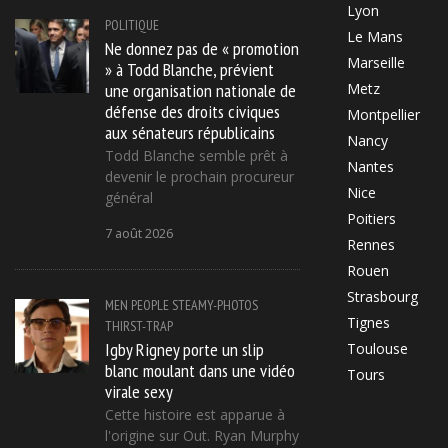
Lyon
POLITIQUE
Le Mans
Ne donnez pas de « promotion
Marseille
» à Todd Blanche, prévient
une organisation nationale de
Metz
défense des droits civiques
Montpellier
aux sénateurs républicains
Nancy
Todd Blanche semble prêt à
Nantes
devenir le prochain procureur
Nice
général
Poitiers
7 août 2026
Rennes
Rouen
Strasbourg
MEN
PEOPLE
STEAMY-PHOTOS
Tignes
THIRST-TRAP
Igby Rigney porte un slip
Toulouse
blanc moulant dans une vidéo
Tours
virale sexy
Cette histoire est apparue à
l'origine sur Out. Ryan Murphy