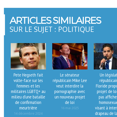
ARTICLES SIMILAIRES
SUR LE SUJET : POLITIQUE
Pete Hegseth fait
Le sénateur
Un législa
volte-face sur les
républicain Mike Lee
républicai
femmes et les
veut interdire la
Floride prop
militaires LGBTQ+ au
pornographie avec
projet de lo
milieu d'une bataille
un nouveau projet
pas affiche
de confirmation
de loi
homosexue
meurtrière
visant à inter
16 mai 2025
drapeau de la
14 décembre 2024