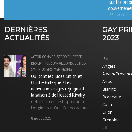
sur les prop
gouverneme
23 décembre
DERNIÈRES
GAY PR
ACTUALITÉS
2023
ACTOR
CONNOR-STORRIE
HEATED-
Paris
RIVALRY
HUDSON-WILLIAMS
JUSTICE-
Angers
SMITH
LOISIRS
MEN
PEOPLE
Aix-en-Provenc
Qui sont les juges Smith et
Charlie Gillespie ? Les
Arras
nouveaux visages rejoignant
Biarritz
la saison 2 de Heated Rivalry
Bordeaux
Cette histoire est apparue à
Caen
l'origine sur Out. De nouveaux
Dijon
8 août 2026
Grenoble
Lille