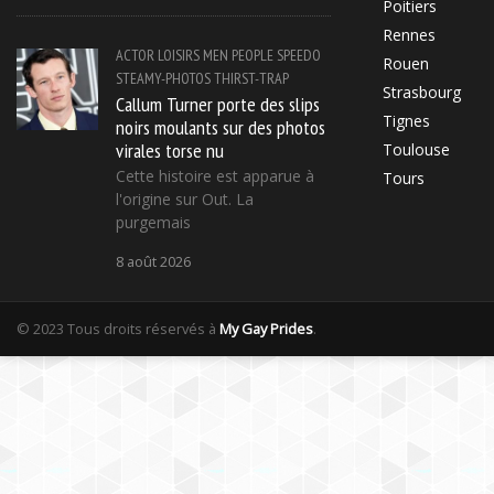
Poitiers
Rennes
ACTOR
LOISIRS
MEN
PEOPLE
SPEEDO
Rouen
STEAMY-PHOTOS
THIRST-TRAP
Strasbourg
Callum Turner porte des slips
Tignes
noirs moulants sur des photos
virales torse nu
Toulouse
Cette histoire est apparue à
Tours
l'origine sur Out. La
purgemais
8 août 2026
© 2023 Tous droits réservés à
My Gay Prides
.