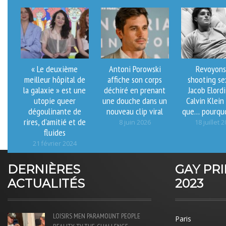
« Le deuxième
Antoni Porowski
Revoyons
meilleur hôpital de
affiche son corps
shooting se
la galaxie » est une
déchiré en prenant
Jacob Elord
utopie queer
une douche dans un
Calvin Klein
dégoulinante de
nouveau clip viral
que… pourquo
rires, d’amitié et de
8 juin 2026
18 juillet 
fluides
21 février 2024
DERNIÈRES
GAY PR
ACTUALITÉS
2023
LOISIRS
MEN
PARAMOUNT
PEOPLE
Paris