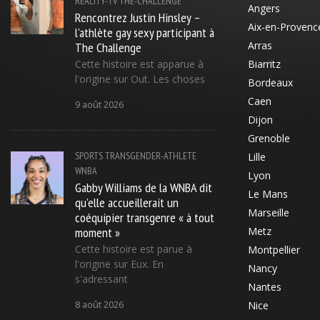
REALITY-TV
THE-CHALLENGE
Angers
Rencontrez Justin Hinsley –
Aix-en-Provenc
l'athlète gay sexy participant à
The Challenge
Arras
Cette histoire est apparue à
Biarritz
l'origine sur Out. Les choses
Bordeaux
Caen
9 août 2026
Dijon
Grenoble
SPORTS
TRANSGENDER-ATHLETE
Lille
WNBA
Lyon
Gabby Williams de la WNBA dit
Le Mans
qu'elle accueillerait un
Marseille
coéquipier transgenre « à tout
moment »
Metz
Cette histoire est parue à
Montpellier
l'origine sur Eux. En
Nancy
s'adressant
Nantes
8 août 2026
Nice