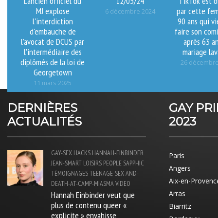
L'ancien officiel du
12/05/24
TikTok est 
MJ explose
par cette fe
6 décembre 2024
l'interdiction
90 ans qui v
d'embauche de
faire son com
l'avocat de DCUS par
après 63 a
l'intermédiaire des
mariage la
diplômés de la loi de
26 décembre
Georgetown
11 mars 2025
DERNIÈRES
GAY PR
ACTUALITÉS
2023
GAY-SEX
HACKS
HANNAH-EINBINDER
Paris
JEAN-SMART
LOISIRS
PEOPLE
SAPPHIC
Angers
TÉMOIGNAGES
TEENAGE-SEX-AND-
Aix-en-Provenc
DEATH-AT-CAMP-MIASMA
VIDEO
Hannah Einbinder veut que
Arras
plus de contenu queer «
Biarritz
explicite » envahisse