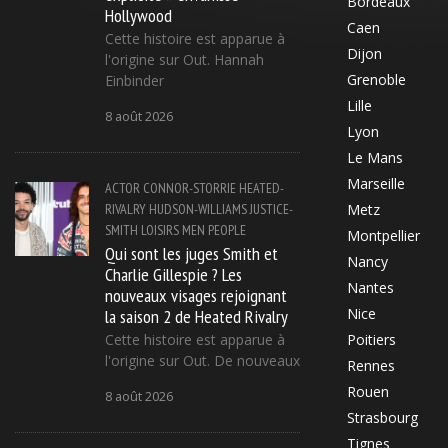
Bordeaux
Hollywood
Caen
Cette histoire est apparue à
Dijon
l'origine sur Out. Hannah
Grenoble
Einbinder
Lille
8 août 2026
Lyon
Le Mans
Marseille
ACTOR
CONNOR-STORRIE
HEATED-
RIVALRY
HUDSON-WILLIAMS
JUSTICE-
Metz
SMITH
LOISIRS
MEN
PEOPLE
Montpellier
Qui sont les juges Smith et
Nancy
Charlie Gillespie ? Les
Nantes
nouveaux visages rejoignant
la saison 2 de Heated Rivalry
Nice
Cette histoire est apparue à
Poitiers
l'origine sur Out. De nouveaux
Rennes
Rouen
8 août 2026
Strasbourg
Tignes