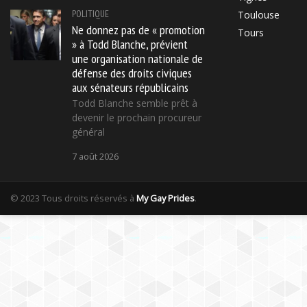
POLITIQUE
Toulouse
Ne donnez pas de « promotion
Tours
» à Todd Blanche, prévient
une organisation nationale de
défense des droits civiques
aux sénateurs républicains
Todd Blanche semble prêt à
devenir le prochain procureur
général
7 août 2026
© 2023 Tous droits réservés à
My Gay Prides
.