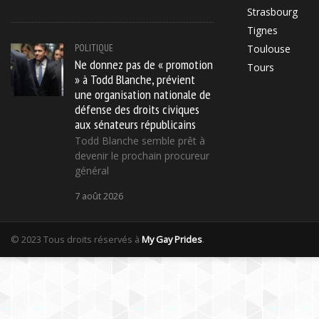
Strasbourg
Tignes
POLITIQUE
Toulouse
Ne donnez pas de « promotion
Tours
» à Todd Blanche, prévient
une organisation nationale de
défense des droits civiques
aux sénateurs républicains
Todd Blanche semble prêt à
devenir le prochain procureur
général
7 août 2026
© 2023 Tous droits réservés à
My Gay Prides
.