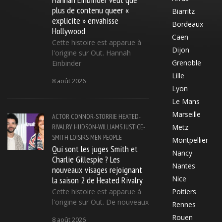
plus de contenu queer «
Biarritz
explicite » envahisse
Bordeaux
Hollywood
Caen
Cette histoire est apparue à
Dijon
l'origine sur Out. Hannah
Grenoble
Einbinder
Lille
8 août 2026
Lyon
Le Mans
Marseille
ACTOR
CONNOR-STORRIE
HEATED-
RIVALRY
HUDSON-WILLIAMS
JUSTICE-
Metz
SMITH
LOISIRS
MEN
PEOPLE
Montpellier
Qui sont les juges Smith et
Nancy
Charlie Gillespie ? Les
Nantes
nouveaux visages rejoignant
la saison 2 de Heated Rivalry
Nice
Cette histoire est apparue à
Poitiers
l'origine sur Out. De nouveaux
Rennes
Rouen
8 août 2026