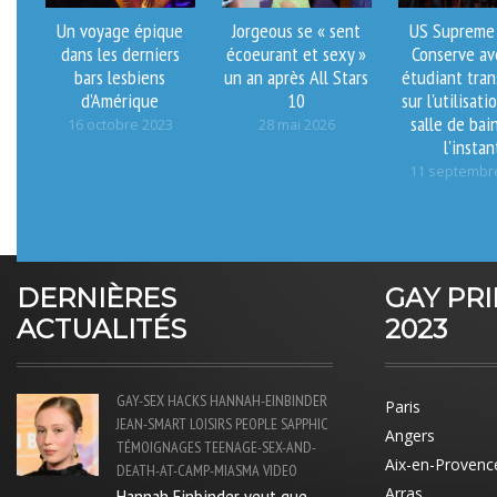
Un voyage épique
Jorgeous se « sent
US Supreme 
dans les derniers
écoeurant et sexy »
Conserve av
bars lesbiens
un an après All Stars
étudiant tra
d’Amérique
10
sur l'utilisati
salle de bai
16 octobre 2023
28 mai 2026
l'instan
11 septembr
DERNIÈRES
GAY PR
ACTUALITÉS
2023
GAY-SEX
HACKS
HANNAH-EINBINDER
Paris
JEAN-SMART
LOISIRS
PEOPLE
SAPPHIC
Angers
TÉMOIGNAGES
TEENAGE-SEX-AND-
Aix-en-Provenc
DEATH-AT-CAMP-MIASMA
VIDEO
Hannah Einbinder veut que
Arras