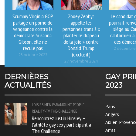
Scummy Virginia GOP
Zooey Zephyr
Le candidat 
partage un porno de
appelle les
pourrait renv
vengeance contre la
personnes trans à «
siège au Co
démocrate Susanna
planter le drapeau
californien au
Gibson, elle ne
de la joie » contre
des démocr
recule pas
Donald Trump
2 décembre
(exclusif)
25 octobre 2023
27 novembre 2024
DERNIÈRES
GAY PR
ACTUALITÉS
2023
LOISIRS
MEN
PARAMOUNT
PEOPLE
Paris
REALITY-TV
THE-CHALLENGE
Angers
Rencontrez Justin Hinsley –
Aix-en-Provenc
l'athlète gay sexy participant à
The Challenge
Arras