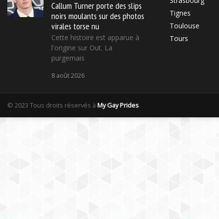
Strasbourg
Callum Turner porte des slips
Tignes
noirs moulants sur des photos
virales torse nu
Toulouse
Cette histoire est apparue à
Tours
l'origine sur Out. La
purgemais
8 août 2026
© 2023 Tous droits réservés à
My Gay Prides
.