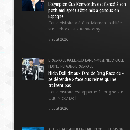
L'olympien Gus Kenworthy est fiancé à son
petit ami après s'être mis à genoux en
Espagne
Cette histoire a été initialement publiée
sur Dehors. Gus Kenworthy
7 août 2026
DRAG-RACE
JACKIE-COX
KANDY-MUSE
NICKY-DOLL
PEOPLE
RUPAUL-S-DRAG-RACE
Nicky Doll dit aux fans de Drag Race de «
se détendre » face aux reines qui ne
traînent pas
Cette histoire est apparue à l'origine sur
Out. Nicky Doll
7 août 2026
ACTOR
FX-ON-HULU
FX-SERIES
PEOPLE
TELEVISION