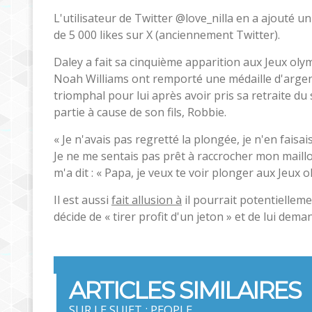
L'utilisateur de Twitter @love_nilla en a ajouté 
de 5 000 likes sur X (anciennement Twitter).
Daley a fait sa cinquième apparition aux Jeux oly
Noah Williams ont remporté une médaille d'argen
triomphal pour lui après avoir pris sa retraite du
partie à cause de son fils, Robbie.
« Je n'avais pas regretté la plongée, je n'en faisa
Je ne me sentais pas prêt à raccrocher mon maillo
m'a dit : « Papa, je veux te voir plonger aux Jeux 
Il est aussi
fait allusion à
il pourrait potentielleme
décide de « tirer profit d'un jeton » et de lui deman
ARTICLES SIMILAIRES
SUR LE SUJET : PEOPLE