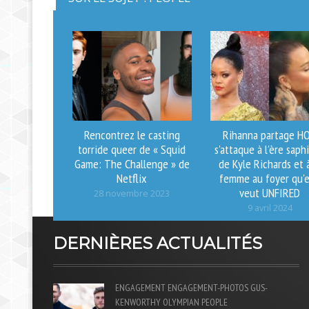
Rencontrez le casting
Rihanna partage H
torride queer de « Squid
s'attaque à l'ère saph
Game: The Challenge » de
de Kyle Richards et à
Netflix
femme au foyer qu'e
veut UNFIRED
28 novembre 2023
9 avril 2024
DERNIÈRES ACTUALITÉS
ENGAGEMENT
ENGAGEMENT-PHOTOS
GUS-
KENWORTHY
OLYMPIAN
PEOPLE