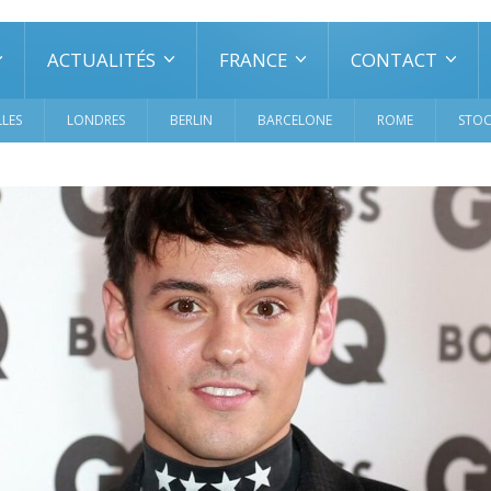
ACTUALITÉS
FRANCE
CONTACT
LES
LONDRES
BERLIN
BARCELONE
ROME
STO