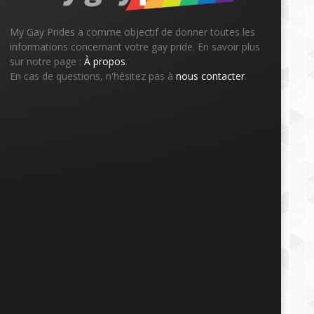
My Gay Prides a comme objectif de donner toutes les
informations concernant votre gay pride. En savoir plus
sur notre page :
À propos
.
En cas de questions, n'hésitez pas à
nous contacter
.