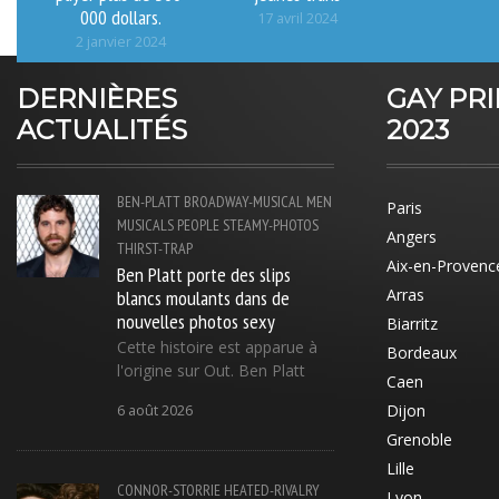
000 dollars.
17 avril 2024
2 janvier 2024
DERNIÈRES
GAY PR
ACTUALITÉS
2023
BEN-PLATT
BROADWAY-MUSICAL
MEN
Paris
MUSICALS
PEOPLE
STEAMY-PHOTOS
Angers
THIRST-TRAP
Aix-en-Provenc
Ben Platt porte des slips
blancs moulants dans de
Arras
nouvelles photos sexy
Biarritz
Cette histoire est apparue à
Bordeaux
l'origine sur Out. Ben Platt
Caen
Dijon
6 août 2026
Grenoble
Lille
CONNOR-STORRIE
HEATED-RIVALRY
Lyon