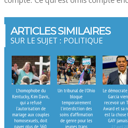
ARTICLES SIMILAIRES
SUR LE SUJET : POLITIQUE
L’homophobe du
Un tribunal de l’Ohio
Le démocrate
Kentucky, Kim Davis,
bloque
Garcia vie
qui a refusé
temporairement
recevoir un 
l’autorisation de
l’interdiction des
Award et sa 
mariage aux couples
soins d’affirmation
est la chose 
homosexuels, doit
de genre pour les
GAY jamais
payer plus de 360 ​​
jeunes trans
27 avril 2