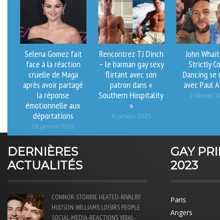
Selena Gomez fait
Rencontrez TJ Dinch
John Whait
face à la réaction
– le barman gay sexy
Strictly 
cruelle de Maga
flirtant avec son
Dancing se 
après avoir partagé
patron dans «
avec Paul A
la réponse
Southern Hospitality
2 février 
émotionnelle aux
»
déportations
8 janvier 2025
28 janvier 2025
DERNIÈRES
GAY PR
ACTUALITÉS
2023
CONNOR-STORRIE
HEATED-RIVALRY
Paris
HUDSON-WILLIAMS
LOISIRS
PEOPLE
Angers
SOCIAL-MEDIA-REACTIONS
VIRAL-