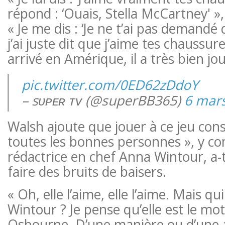
répond : ‘Ouais, Stella McCartney' »,
« Je me dis : ‘Je ne t’ai pas demandé 
j’ai juste dit que j’aime tes chaussure
arrivé en Amérique, il a très bien jo
pic.twitter.com/0ED62zDdoY
– sᴜᴘᴇʀ ᴛᴠ (@superBB365)
6 mar
Walsh ajoute que jouer à ce jeu con
toutes les bonnes personnes », y c
rédactrice en chef Anna Wintour, a-t
faire des bruits de baisers.
« Oh, elle l’aime, elle l’aime. Mais q
Wintour ? Je pense qu’elle est le mot
Osbourne. D’une manière ou d’une 