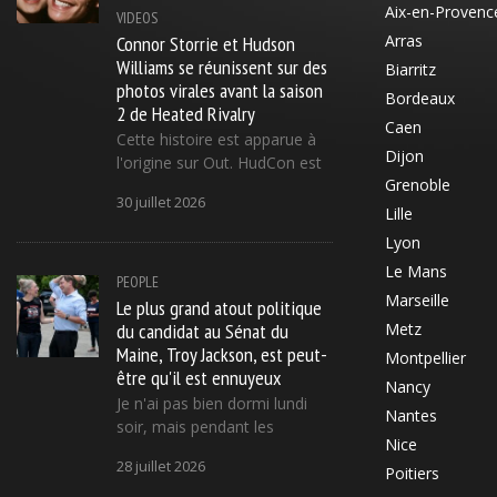
Aix-en-Provenc
VIDEOS
Connor Storrie et Hudson
Arras
Williams se réunissent sur des
Biarritz
photos virales avant la saison
Bordeaux
2 de Heated Rivalry
Caen
Cette histoire est apparue à
Dijon
l'origine sur Out. HudCon est
Grenoble
30 juillet 2026
Lille
Lyon
Le Mans
PEOPLE
Marseille
Le plus grand atout politique
du candidat au Sénat du
Metz
Maine, Troy Jackson, est peut-
Montpellier
être qu'il est ennuyeux
Nancy
Je n'ai pas bien dormi lundi
Nantes
soir, mais pendant les
Nice
28 juillet 2026
Poitiers