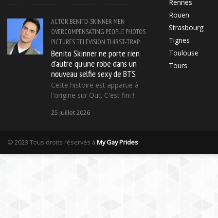
Rennes
Rouen
ACTOR
BENITO-SKINNER
MEN
Strasbourg
OVERCOMPENSATING
PEOPLE
PHOTOS
Tignes
PICTURES
TELEVISION
THIRST-TRAP
Benito Skinner ne porte rien
Toulouse
d'autre qu'une robe dans un
Tours
nouveau selfie sexy de BTS
Cette histoire est apparue à
l'origine sur Out. C'est fini !
25 juillet 2026
© 2023 Tous droits réservés à
My Gay Prides
.