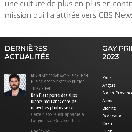
une culture de plus en plus en contr
mission qui l'a attirée vers CBS New
DERNIÈRES
GAY PR
ACTUALITÉS
2023
BEN-PLATT
BROADWAY-MUSICAL
MEN
Paris
MUSICALS
PEOPLE
STEAMY-PHOTOS
Angers
THIRST-TRAP
Aix-en-Provenc
Ben Platt porte des slips
blancs moulants dans de
Arras
nouvelles photos sexy
Biarritz
Cette histoire est apparue à
Bordeaux
l'origine sur Out. Ben Platt
Caen
Dijon
6 août 2026