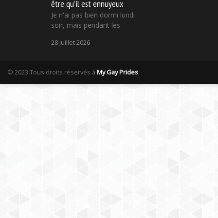
être qu'il est ennuyeux
Je n'ai pas bien dormi lundi
soir, mais pendant les
28 juillet 2026
© 2023 Tous droits réservés à
My Gay Prides
.