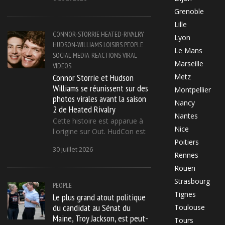
Grenoble
Lille
CONNOR-STORRIE
HEATED-RIVALRY
Lyon
HUDSON-WILLIAMS
LOISIRS
PEOPLE
Le Mans
SOCIAL-MEDIA-REACTIONS
VIRAL-
Marseille
VIDEOS
Connor Storrie et Hudson
Metz
Williams se réunissent sur des
Montpellier
photos virales avant la saison
Nancy
2 de Heated Rivalry
Nantes
Cette histoire est apparue à
Nice
l'origine sur Out. HudCon est
Poitiers
30 juillet 2026
Rennes
Rouen
Strasbourg
PEOPLE
Tignes
Le plus grand atout politique
du candidat au Sénat du
Toulouse
Maine, Troy Jackson, est peut-
Tours