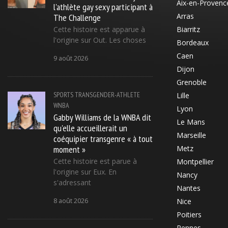
Aix-en-Provenc
l'athlète gay sexy participant à
The Challenge
Arras
Cette histoire est apparue à
Biarritz
l'origine sur Out. Les choses
Bordeaux
Caen
9 août 2026
Dijon
Grenoble
SPORTS
TRANSGENDER-ATHLETE
Lille
WNBA
Lyon
Gabby Williams de la WNBA dit
Le Mans
qu'elle accueillerait un
Marseille
coéquipier transgenre « à tout
moment »
Metz
Cette histoire est parue à
Montpellier
l'origine sur Eux. En
Nancy
s'adressant
Nantes
8 août 2026
Nice
Poitiers
Rennes