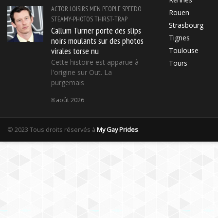
ACTOR
LOISIRS
MEN
PEOPLE
SPEEDO
Rouen
STEAMY-PHOTOS
THIRST-TRAP
Strasbourg
Callum Turner porte des slips
Tignes
noirs moulants sur des photos
virales torse nu
Toulouse
Cette histoire est apparue à
Tours
l'origine sur Out. La
purgemais
8 août 2026
© 2023 Tous droits réservés à
My Gay Prides
.