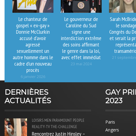
Le chanteur de
Le gouverneur de
Sarah McBrid
gospel « ex-gay »
Caroline du Sud
le sondag
Donnie McClurkin
signe une
Congrès du D
accusé d'avoir
interdiction extrême
et serait la p
agressé
des soins affirmant
représent
sexuellement un
le genre dans la loi,
transaméri
autre homme dans le
avec effet immédiat
21 septembr
cadre d'un nouveau
23 mai 2024
procès
6 janvier 2026
DERNIÈRES
GAY PR
ACTUALITÉS
2023
LOISIRS
MEN
PARAMOUNT
PEOPLE
Paris
REALITY-TV
THE-CHALLENGE
Angers
Rencontrez Justin Hinsley –