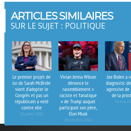
ARTICLES SIMILAIRES
SUR LE SUJET : POLITIQUE
Le premier projet de
Vivian Jenna Wilson
Joe Biden a 
loi de Sarah McBride
dénonce le
diagnostic d
vient d'adopter le
rassemblement «
agressive de
Congrès et pas un
raciste et fanatique
de la pros
républicain a voté
» de Trump auquel
19 mai 2
contre elle
participait son père,
Elon Musk
22 juillet 2025
30 octobre 2024