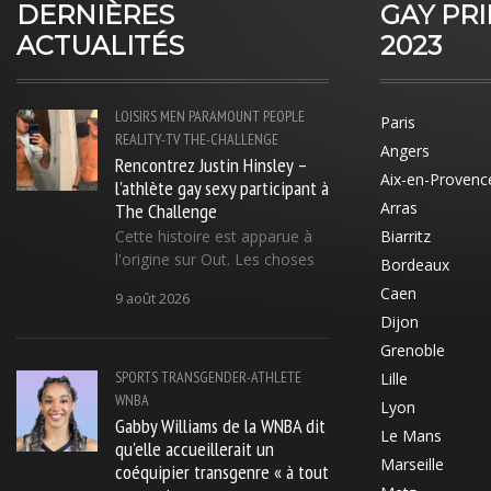
DERNIÈRES
GAY PR
ACTUALITÉS
2023
LOISIRS
MEN
PARAMOUNT
PEOPLE
Paris
REALITY-TV
THE-CHALLENGE
Angers
Rencontrez Justin Hinsley –
Aix-en-Provenc
l'athlète gay sexy participant à
The Challenge
Arras
Cette histoire est apparue à
Biarritz
l'origine sur Out. Les choses
Bordeaux
Caen
9 août 2026
Dijon
Grenoble
SPORTS
TRANSGENDER-ATHLETE
Lille
WNBA
Lyon
Gabby Williams de la WNBA dit
Le Mans
qu'elle accueillerait un
Marseille
coéquipier transgenre « à tout