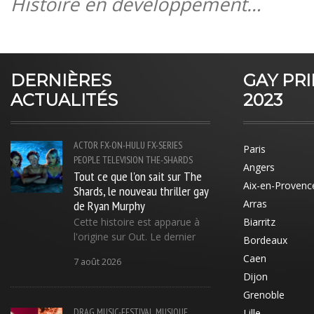
Histoire en développement…
DERNIÈRES
GAY PR
ACTUALITÉS
2023
ACTOR
FX-ON-HULU
FX-SERIES
Paris
PEOPLE
TELEVISION
THE-SHARDS
Angers
Tout ce que l'on sait sur The
Aix-en-Provenc
Shards, le nouveau thriller gay
de Ryan Murphy
Arras
Cette histoire est apparue à
Biarritz
l'origine sur Out. Le dernier
Bordeaux
Caen
7 août 2026
Dijon
Grenoble
DRAG
MUSIC-FESTIVAL
MUSIQUE
Lille