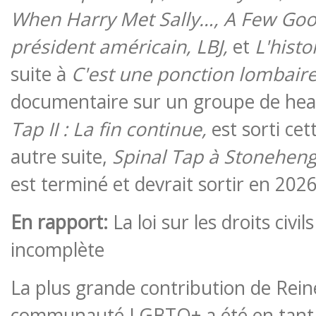
When Harry Met Sally…, A Few Goo
président américain, LBJ,
et
L'histo
suite à
C'est une ponction lombaire
documentaire sur un groupe de hea
Tap II : La fin continue,
est sorti ce
autre suite,
Spinal Tap à Stonehenge 
est terminé et devrait sortir en 202
En rapport:
La loi sur les droits civil
incomplète
La plus grande contribution de Reine
communauté LGBTQ+ a été en tant