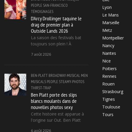
PEOPLE
SAN-FRANCISCO
Lyon
TÉMOIGNAGES
Le Mans
D'Arcy Drollinger taquine le
Marseille
drag de premier plan à
Outside Lands 2026
Metz
La saison des festivals bat
Montpellier
toujours son plein ! À
Nancy
Nantes
7 août 2026
Nice
Poitiers
BEN-PLATT
BROADWAY-MUSICAL
MEN
Rennes
MUSICALS
PEOPLE
STEAMY-PHOTOS
Rouen
THIRST-TRAP
Strasbourg
Ben Platt porte des slips
Tignes
blancs moulants dans de
nouvelles photos sexy
Toulouse
Cette histoire est apparue à
Tours
l'origine sur Out. Ben Platt
6 août 2026