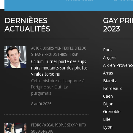
DERNIÈRES
GAY PR
ACTUALITÉS
2023
ACTOR
LOISIRS
MEN
PEOPLE
SPEEDO
Paris
STEAMY-PHOTOS
THIRST-TRAP
Angers
Callum Turner porte des slips
Aix-en-Provenc
noirs moulants sur des photos
virales torse nu
Arras
Cette histoire est apparue à
Biarritz
l'origine sur Out. La
Bordeaux
purgemais
Caen
Dijon
8 août 2026
Grenoble
Lille
PEDRO-PASCAL
PEOPLE
SEXY-PHOTO
Lyon
SOCIAL-MEDIA