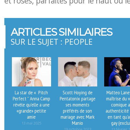
et roses, parfaites pour le haut ou l
ARTICLES SIMILAIRES
SUR LE SUJET : PEOPLE
La star de « Pitch
Scott Hoying de
Matteo Lane 
Perfect '' Anna Camp
Pentatonix partage
maîtrise du 
révèle qu'elle a une
ses moments
comique a
«grande» petite
préférés de son
authenticité 
amie
mariage avec Mark
en tant qu’a
Manio
gay (exclu
13 mai 2025
19 octobre 2023
23 février 