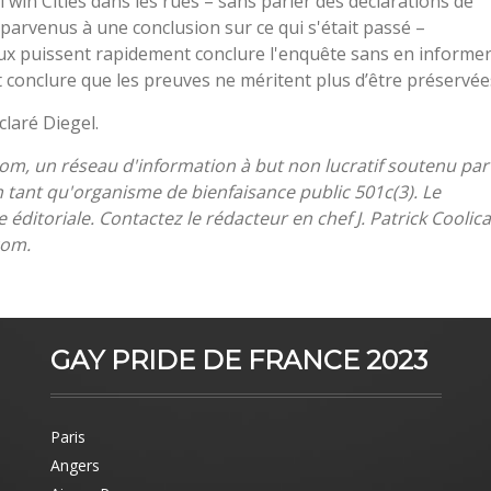
win Cities dans les rues – sans parler des déclarations de
parvenus à une conclusion sur ce qui s'était passé –
raux puissent rapidement conclure l'enquête sans en informe
t conclure que les preuves ne méritent plus d’être préservée
claré Diegel.
om, un réseau d'information à but non lucratif soutenu par
 tant qu'organisme de bienfaisance public 501c(3). Le
itoriale. Contactez le rédacteur en chef J. Patrick Coolic
com
.
GAY PRIDE DE FRANCE 2023
Paris
Angers