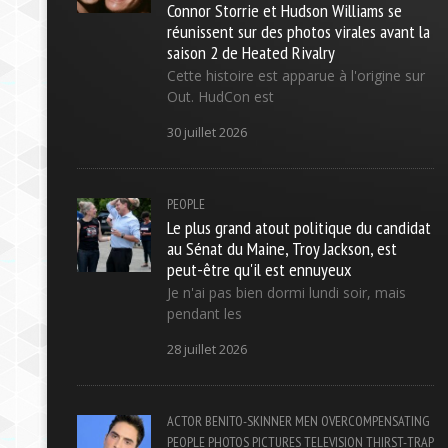
Connor Storrie et Hudson Williams se
réunissent sur des photos virales avant la
saison 2 de Heated Rivalry
Cette histoire est apparue à l'origine sur
Out. HudCon est
30 juillet 2026
PEOPLE
Le plus grand atout politique du candidat
au Sénat du Maine, Troy Jackson, est
peut-être qu'il est ennuyeux
Je n'ai pas bien dormi lundi soir, mais
pendant les
28 juillet 2026
ACTOR
BENITO-SKINNER
MEN
OVERCOMPENSATING
PEOPLE
PHOTOS
PICTURES
TELEVISION
THIRST-TRAP