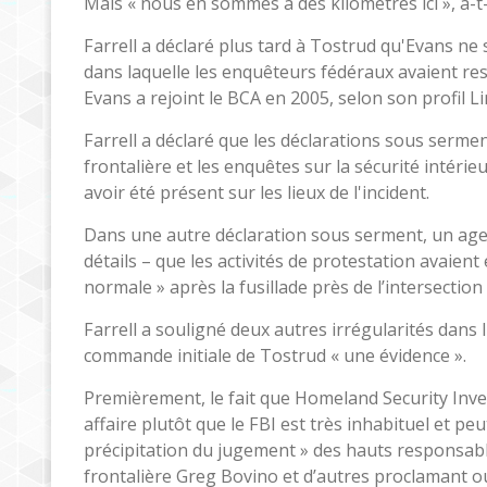
Mais « nous en sommes à des kilomètres ici », a-t-i
Farrell a déclaré plus tard à Tostrud qu'Evans ne
dans laquelle les enquêteurs fédéraux avaient res
Evans a rejoint le BCA en 2005, selon son profil L
Farrell a déclaré que les déclarations sous serme
frontalière et les enquêtes sur la sécurité intérieu
avoir été présent sur les lieux de l'incident.
Dans une autre déclaration sous serment, un agent
détails – que les activités de protestation avaie
normale » après la fusillade près de l’intersectio
Farrell a souligné deux autres irrégularités dans l'
commande initiale de Tostrud « une évidence ».
Premièrement, le fait que Homeland Security Inves
affaire plutôt que le FBI est très inhabituel et pe
précipitation du jugement » des hauts responsabl
frontalière Greg Bovino et d’autres proclamant ou 