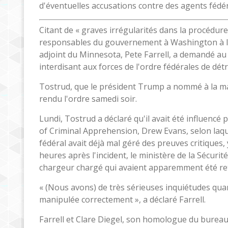
d'éventuelles accusations contre des agents fédér
Citant de « graves irrégularités dans la procédur
responsables du gouvernement à Washington à la 
adjoint du Minnesota, Pete Farrell, a demandé a
interdisant aux forces de l'ordre fédérales de détr
Tostrud, que le président Trump a nommé à la ma
rendu l'ordre samedi soir.
Lundi, Tostrud a déclaré qu'il avait été influenc
of Criminal Apprehension, Drew Evans, selon laque
fédéral avait déjà mal géré des preuves critiques
heures après l'incident, le ministère de la Sécuri
chargeur chargé qui avaient apparemment été retiré
« (Nous avons) de très sérieuses inquiétudes quan
manipulée correctement », a déclaré Farrell.
Farrell et Clare Diegel, son homologue du bure