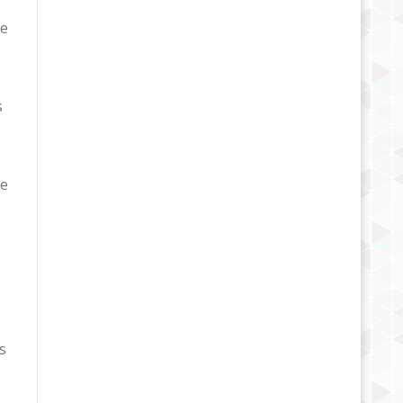
de
s
ue
s