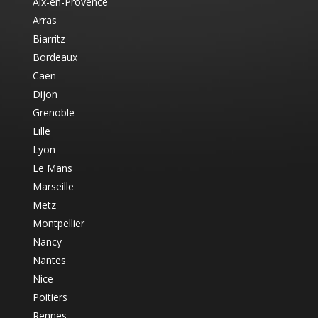
Aix-en-Provence
Arras
Biarritz
Bordeaux
Caen
Dijon
Grenoble
Lille
Lyon
Le Mans
Marseille
Metz
Montpellier
Nancy
Nantes
Nice
Poitiers
Rennes