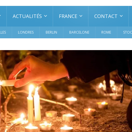
ACTUALITÉS
FRANCE
CONTACT
LES
LONDRES
BERLIN
BARCELONE
ROME
STO