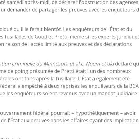
té samedi après-midi, de déclarer l'obstruction des agences
e leur demander de partager les preuves avec les enquêteurs 
iqué qu'il le ferait bientôt. Les enquêteurs de l'État et du
fusillades de Good et Pretti, même si les experts juridique
 en raison de l'accès limité aux preuves et des déclarations
tion criminelle du Minnesota et al c. Noem et al
a déclaré q
rme de poing présumée de Pretti était l'un des nombreux
ales ont faits après la fusillade. L'État a également été
nel fédéral a empêché à deux reprises les enquêteurs de la BCA
que les enquêteurs soient revenus avec un mandat judiciaire
e gouvernement fédéral pourrait – hypothétiquement – ​​avoir
de l'État aux preuves dans les affaires ayant des implication