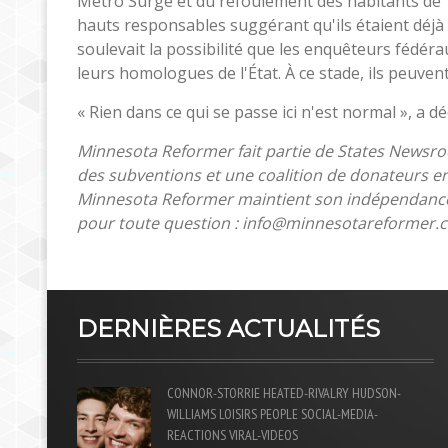
Metro Surge et du refoulement des habitants de T
hauts responsables suggérant qu'ils étaient déjà 
soulevait la possibilité que les enquêteurs fédé
leurs homologues de l'État. À ce stade, ils peuven
« Rien dans ce qui se passe ici n'est normal », a dé
Minnesota Reformer fait partie de States Newsro
des subventions et une coalition de donateurs en
Minnesota Reformer maintient son indépendance éd
pour toute question :
info@minnesotareformer.
DERNIÈRES ACTUALITÉS
CONNOR-STORRIE
HEATED-RIVALRY
HUDSON-
WILLIAMS
LOISIRS
PEOPLE
SOCIAL-MEDIA-
REACTIONS
VIRAL-VIDEOS