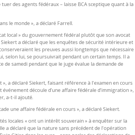
de tuer des agents fédéraux – laisse BCA sceptique quant à la
.
ans le monde », a déclaré Farrell.
vocat local » du gouvernement fédéral plutôt que son avocat
 Siekert a déclaré que les enquêtes de sécurité intérieure et
t conserveraient les preuves aussi longtemps que nécessaire
, selon lui, se poursuivrait pendant un certain temps. Il a
ce de samedi pendant que le juge évalue la demande de
it », a déclaré Siekert, faisant référence à l'examen en cours
t événement découle d’une affaire fédérale d’immigration »,
, a-t-il ajouté.
ade une affaire fédérale en cours », a déclaré Siekert.
ités locales « ont un intérêt souverain » à enquêter sur la
lle a déclaré que la nature sans précédent de l'opération