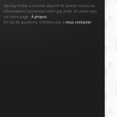
My Gay Prides a comme objectif de donner toutes les
informations concernant votre gay pride. En savoir plus
sur notre page :
À propos
.
En cas de questions, n'hésitez pas à
nous contacter
.