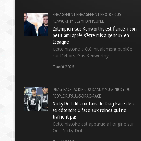
ENGAGEMENT
ENGAGEMENT-PHOTOS
GUS-
KENWORTHY
OLYMPIAN
PEOPLE
L'olympien Gus Kenworthy est fiancé à son
petit ami après s'être mis à genoux en
Espagne
Cette histoire a été initialement publiée
sur Dehors. Gus Kenworthy
7 août 2026
DRAG-RACE
JACKIE-COX
KANDY-MUSE
NICKY-DOLL
PEOPLE
RUPAUL-S-DRAG-RACE
Nicky Doll dit aux fans de Drag Race de «
se détendre » face aux reines qui ne
traînent pas
Cette histoire est apparue à l'origine sur
Out. Nicky Doll