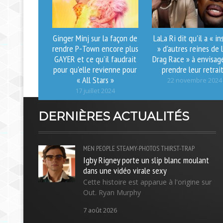
Ginger Minj sur la façon de
LaLa Ri dit qu'il a « in
rendre P-Town encore plus
» d'autres reines de l
GAYER et ce qu'il faudrait
Drag Race » à envisag
pour qu'elle revienne pour
prendre leur retrai
« All Stars »
22 novembre 2024
17 juillet 2024
DERNIÈRES ACTUALITÉS
MEN
PEOPLE
STEAMY-PHOTOS
THIRST-TRAP
Igby Rigney porte un slip blanc moulant
dans une vidéo virale sexy
Cette histoire est apparue à l'origine sur
Out. Ryan Murphy
7 août 2026