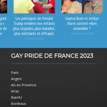
spiré
Les politiques de Donald
Sophia Bush et Ashlyn
a «
Trump rendent nos enfants
Harris sortent-elles
er de
plus stupides, plus malades,
ensemble ?
te
plus méchants et effrayés
18 octobre 2023
14 mars 2025
GAY PRIDE DE FRANCE 2023
Paris
Angers
Aix-en-Provence
Arras
Biarritz
Bordeaux