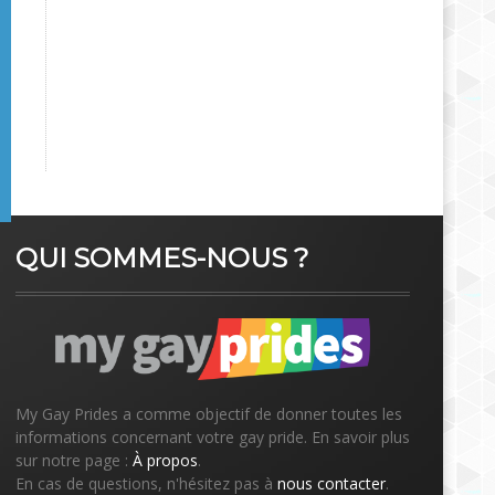
QUI SOMMES-NOUS ?
My Gay Prides a comme objectif de donner toutes les
informations concernant votre gay pride. En savoir plus
sur notre page :
À propos
.
En cas de questions, n'hésitez pas à
nous contacter
.