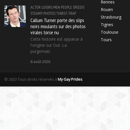
Rennes
ACTOR
LOISIRS
MEN
PEOPLE
SPEEDO
Rouen
STEAMY-PHOTOS
THIRST-TRAP
Strasbourg
Callum Turner porte des slips
Tignes
noirs moulants sur des photos
virales torse nu
Toulouse
Cette histoire est apparue à
Tours
l'origine sur Out. La
purgemais
8 août 2026
© 2023 Tous droits réservés à
My Gay Prides
.