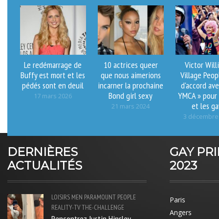
Le redémarrage de
10 actrices queer
Victor Will
Buffy est mort et les
que nous aimerions
Village Peop
pédés sont en deuil
incarner la prochaine
d'accord ave
Bond girl sexy
YMCA » pour
17 mars 2026
et les ga
21 mars 2024
3 décembre
DERNIÈRES
GAY PR
ACTUALITÉS
2023
LOISIRS
MEN
PARAMOUNT
PEOPLE
Paris
REALITY-TV
THE-CHALLENGE
Angers
Rencontrez Justin Hinsley –