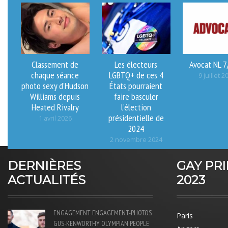
Classement de
Les électeurs
Avocat NL 7
chaque séance
LGBTQ+ de ces 4
9 juillet 2
photo sexy d'Hudson
États pourraient
Williams depuis
faire basculer
Heated Rivalry
l’élection
présidentielle de
1 avril 2026
2024
2 novembre 2024
DERNIÈRES
GAY PR
ACTUALITÉS
2023
ENGAGEMENT
ENGAGEMENT-PHOTOS
Paris
GUS-KENWORTHY
OLYMPIAN
PEOPLE