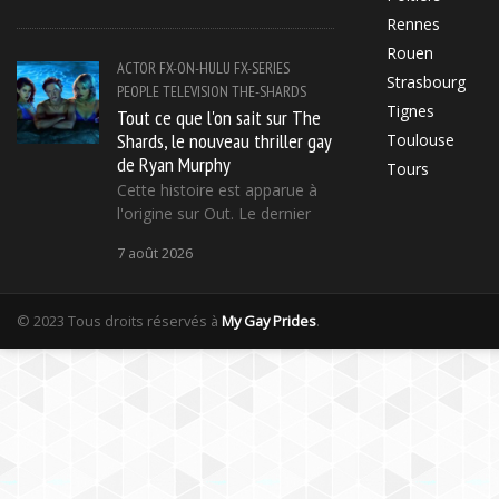
Rennes
Rouen
ACTOR
FX-ON-HULU
FX-SERIES
Strasbourg
PEOPLE
TELEVISION
THE-SHARDS
Tignes
Tout ce que l'on sait sur The
Shards, le nouveau thriller gay
Toulouse
de Ryan Murphy
Tours
Cette histoire est apparue à
l'origine sur Out. Le dernier
7 août 2026
© 2023 Tous droits réservés à
My Gay Prides
.