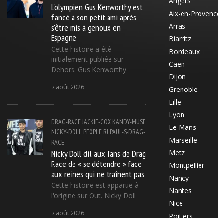
Angers
L'olympien Gus Kenworthy est
Aix-en-Provenc
fiancé à son petit ami après
s'être mis à genoux en
Arras
Espagne
Biarritz
Cette histoire a été
Bordeaux
initialement publiée sur
Caen
Dehors. Gus Kenworthy
Dijon
7 août 2026
Grenoble
Lille
Lyon
DRAG-RACE
JACKIE-COX
KANDY-MUSE
Le Mans
NICKY-DOLL
PEOPLE
RUPAUL-S-DRAG-
Marseille
RACE
Nicky Doll dit aux fans de Drag
Metz
Race de « se détendre » face
Montpellier
aux reines qui ne traînent pas
Nancy
Cette histoire est apparue à
Nantes
l'origine sur Out. Nicky Doll
Nice
7 août 2026
Poitiers