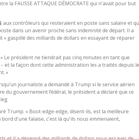
 contre la FAUSSE ATTAQUE DÉMOCRATE qui n'avait pour but
 $ aux contrôleurs qui resteraient en poste sans salaire et q
 poste dans un avenir proche sans indemnité de départ. Il a
 « gaspillé des milliards de dollars en essayant de réparer
« Le président ne tiendrait pas cinq minutes en tant que
– et la façon dont cette administration les a traités depuis l
t. »
orsqu’un journaliste a demandé à Trump si le service aérien
ture du gouvernement fédéral, le président a déclaré que ce
ieg.
é Trump. « Boot-edge-edge, disent-ils, est la meilleure
bord d'une falaise, c'est là qu'ils nous emmenaient,
s et il a dépensé des milliards de dollars pour essayer de