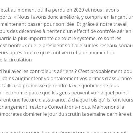
is état au moment où il a perdu en 2020 et nous l'avons
sports. « Nous l'avons donc amélioré, y compris en lançant u
 maintenant passer pour son idée. Et grâce à notre travail,
puis des décennies à hériter d'un effectif de contrôle aérien
partie la plus importante de tout le système, ce sont les
est honteux que le président soit allé sur les réseaux sociau
leurs après tout ce qu'ils ont vécu et à un moment où
 la circulation.
urd'hui avec les contrôleurs aériens ? C'est probablement pou
publicains augmentent volontairement vos primes d'assurance
 failli à sa promesse de rendre la vie quotidienne plus
ur l'économie parce que les gens peuvent voir à quel point il
vrent une facture d'assurance, à chaque fois qu'ils font leur
du changement, restons Concentrons-nous. Maintenons la
émocrates dominer le jour du scrutin la semaine dernière et
parce que la proposition de réouverture du gouvernement