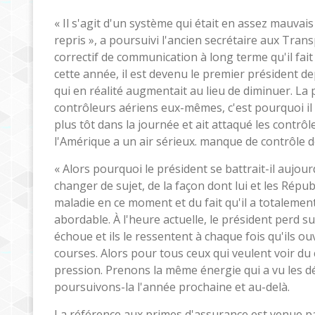
« Il s'agit d'un système qui était en assez mauva
repris », a poursuivi l'ancien secrétaire aux Tran
correctif de communication à long terme qu'il fait
cette année, il est devenu le premier président de
qui en réalité augmentait au lieu de diminuer. La 
contrôleurs aériens eux-mêmes, c'est pourquoi il 
plus tôt dans la journée et ait attaqué les contrô
l'Amérique a un air sérieux. manque de contrôle de
« Alors pourquoi le président se battrait-il aujo
changer de sujet, de la façon dont lui et les Ré
maladie en ce moment et du fait qu'il a totalement
abordable. À l'heure actuelle, le président perd s
échoue et ils le ressentent à chaque fois qu'ils ou
courses. Alors pour tous ceux qui veulent voir 
pression. Prenons la même énergie qui a vu les d
poursuivons-la l'année prochaine et au-delà.
La référence aux primes d'assurance est venue 