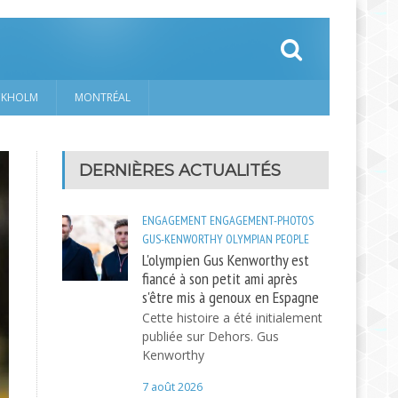
CKHOLM
MONTRÉAL
DERNIÈRES ACTUALITÉS
ENGAGEMENT
ENGAGEMENT-PHOTOS
GUS-KENWORTHY
OLYMPIAN
PEOPLE
L'olympien Gus Kenworthy est
fiancé à son petit ami après
s'être mis à genoux en Espagne
Cette histoire a été initialement
publiée sur Dehors. Gus
Kenworthy
7 août 2026