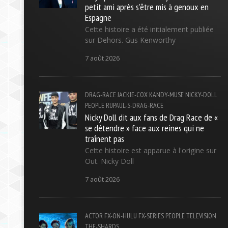
petit ami après s'être mis à genoux en
Espagne
Cette histoire a été initialement publiée
sur Dehors. Gus Kenworthy
7 août 2026
DRAG-RACE
JACKIE-COX
KANDY-MUSE
NICKY-DOLL
PEOPLE
RUPAUL-S-DRAG-RACE
Nicky Doll dit aux fans de Drag Race de «
se détendre » face aux reines qui ne
traînent pas
Cette histoire est apparue à l'origine sur
Out. Nicky Doll
7 août 2026
ACTOR
FX-ON-HULU
FX-SERIES
PEOPLE
TELEVISION
THE-SHARDS