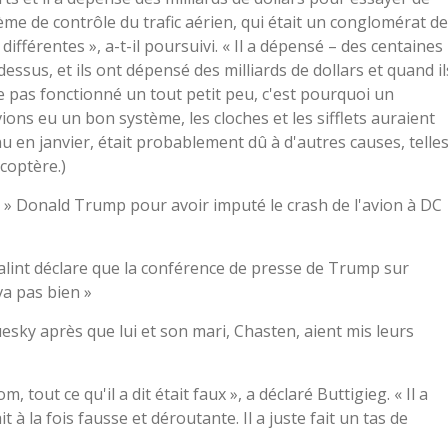
ème de contrôle du trafic aérien, qui était un conglomérat de
 différentes », a-t-il poursuivi. « Il a dépensé – des centaines
dessus, et ils ont dépensé des milliards de dollars et quand il
me pas fonctionné un tout petit peu, c'est pourquoi un
ions eu un bon système, les cloches et les sifflets auraient
u en janvier, était probablement dû à d'autres causes, telle
icoptère.)
e » Donald Trump pour avoir imputé le crash de l'avion à DC
lint déclare que la conférence de presse de Trump sur
va pas bien »
esky après que lui et son mari, Chasten, aient mis leurs
tout ce qu'il a dit était faux », a déclaré Buttigieg. « Il a
t à la fois fausse et déroutante. Il a juste fait un tas de