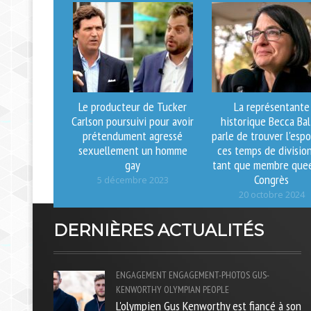
Le producteur de Tucker
La représentante
Carlson poursuivi pour avoir
historique Becca Bal
prétendument agressé
parle de trouver l'espo
sexuellement un homme
ces temps de divisio
gay
tant que membre quee
Congrès
5 décembre 2023
20 octobre 2024
DERNIÈRES ACTUALITÉS
ENGAGEMENT
ENGAGEMENT-PHOTOS
GUS-
KENWORTHY
OLYMPIAN
PEOPLE
L'olympien Gus Kenworthy est fiancé à son