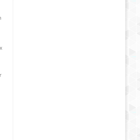
n
x
r
s