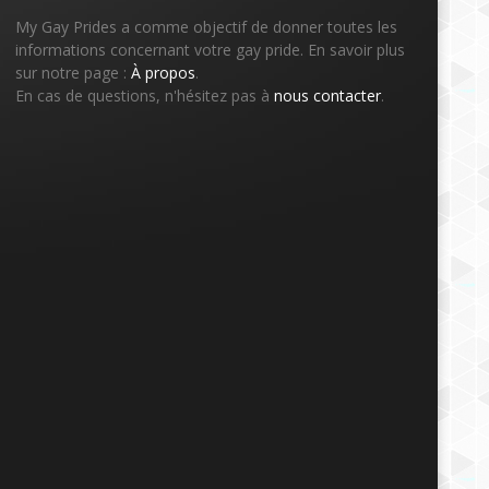
My Gay Prides a comme objectif de donner toutes les
informations concernant votre gay pride. En savoir plus
sur notre page :
À propos
.
En cas de questions, n'hésitez pas à
nous contacter
.