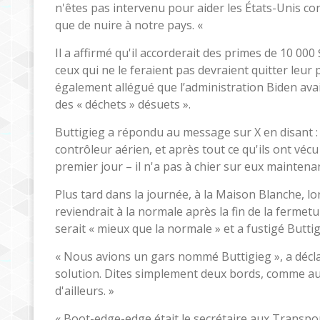
n'êtes pas intervenu pour aider les États-Unis
que de nuire à notre pays. «
Il a affirmé qu'il accorderait des primes de 10 000
ceux qui ne le feraient pas devraient quitter leur
également allégué que l’administration Biden avait
des « déchets » désuets ».
Buttigieg a répondu au message sur X en disant : 
contrôleur aérien, et après tout ce qu'ils ont vécu 
premier jour – il n'a pas à chier sur eux maintenan
Plus tard dans la journée, à la Maison Blanche, l
reviendrait à la normale après la fin de la ferme
serait « mieux que la normale » et a fustigé Buttig
« Nous avions un gars nommé Buttigieg », a déclar
solution. Dites simplement deux bords, comme au 
d'ailleurs. »
« Boot-edge-edge était le secrétaire aux Transport