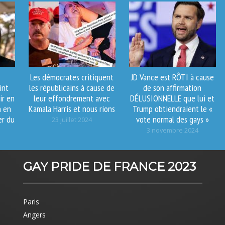
Les démocrates critiquent
JD Vance est RÔTI à cause
int
les républicains à cause de
de son affirmation
ir en
leur effondrement avec
DÉLUSIONNELLE que lui et
n en
Kamala Harris et nous rions
Trump obtiendraient le «
r du
vote normal des gays »
23 juillet 2024
3 novembre 2024
GAY PRIDE DE FRANCE 2023
Paris
Angers