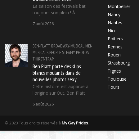
La saison des festivals bat
Montpellier
toujours son plein ! À
Nancy
Nantes
7 août 2026
Nice
Poitiers
BEN-PLATT
BROADWAY-MUSICAL
MEN
Rennes
MUSICALS
PEOPLE
STEAMY-PHOTOS
Rouen
THIRST-TRAP
Strasbourg
Ben Platt porte des slips
Tignes
blancs moulants dans de
nouvelles photos sexy
Toulouse
Cette histoire est apparue à
Tours
l'origine sur Out. Ben Platt
6 août 2026
© 2023 Tous droits réservés à
My Gay Prides
.