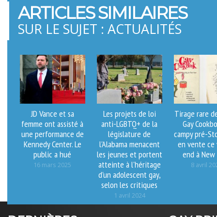
ARTICLES SIMILAIRES
SUR LE SUJET : ACTUALITÉS
JD Vance et sa
Les projets de loi
Tirage rare d
femme ont assisté à
anti-LGBTQ+ de la
Gay Cookbo
une performance de
législature de
campy pré-St
Kennedy Center. Le
l'Alabama menacent
en vente ce
public a hué
les jeunes et portent
end à New 
atteinte à l'héritage
16 mars 2025
8 avril 20
d'un adolescent gay,
selon les critiques
1 avril 2024