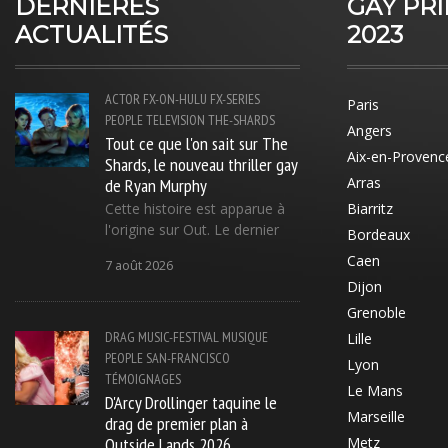
DERNIÈRES
GAY PR
ACTUALITÉS
2023
ACTOR
FX-ON-HULU
FX-SERIES
Paris
PEOPLE
TELEVISION
THE-SHARDS
Angers
Tout ce que l'on sait sur The
Aix-en-Provenc
Shards, le nouveau thriller gay
de Ryan Murphy
Arras
Cette histoire est apparue à
Biarritz
l'origine sur Out. Le dernier
Bordeaux
Caen
7 août 2026
Dijon
Grenoble
DRAG
MUSIC-FESTIVAL
MUSIQUE
Lille
PEOPLE
SAN-FRANCISCO
Lyon
TÉMOIGNAGES
Le Mans
D'Arcy Drollinger taquine le
Marseille
drag de premier plan à
Outside Lands 2026
Metz