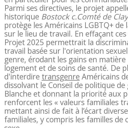
Parmi ses directives, le projet appell
historique
Bostock c.Comté de Cla
protège les Américains LGBTQ+ de l
sur le lieu de travail. En effaçant ces
Projet 2025 permettrait la discrimina
travail basée sur l'orientation sexuell
genre, érodant les gains en matière 
logement et de soins de santé. De pl
d'interdire
transgenre
Américains de
dissolvant le Conseil de politique d
Blanche et donnant la priorité aux p
renforcent les « valeurs familiales tr
mettant ainsi de fait à l’écart divers
familiales, y compris les familles d
sexe.