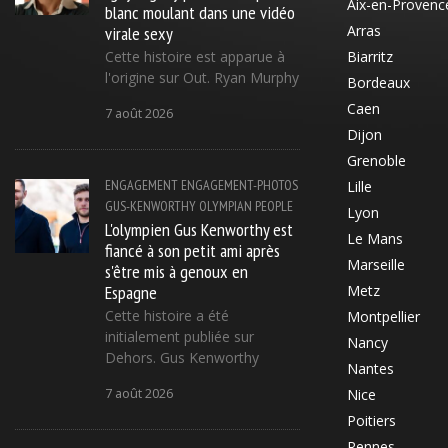
Aix-en-Provenc
blanc moulant dans une vidéo
virale sexy
Arras
Cette histoire est apparue à
Biarritz
l'origine sur Out. Ryan Murphy
Bordeaux
Caen
7 août 2026
Dijon
Grenoble
ENGAGEMENT
ENGAGEMENT-PHOTOS
Lille
GUS-KENWORTHY
OLYMPIAN
PEOPLE
Lyon
L'olympien Gus Kenworthy est
Le Mans
fiancé à son petit ami après
Marseille
s'être mis à genoux en
Espagne
Metz
Cette histoire a été
Montpellier
initialement publiée sur
Nancy
Dehors. Gus Kenworthy
Nantes
7 août 2026
Nice
Poitiers
Rennes