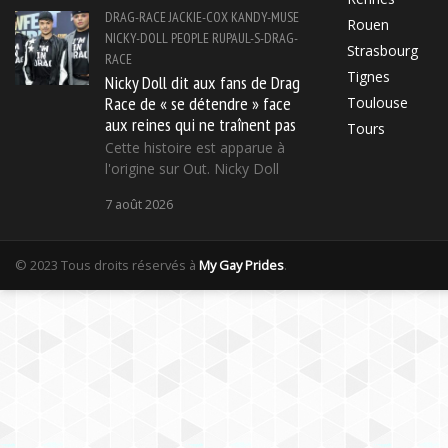
DRAG-RACE
JACKIE-COX
KANDY-MUSE
Rouen
NICKY-DOLL
PEOPLE
RUPAUL-S-DRAG-
Strasbourg
RACE
Tignes
Nicky Doll dit aux fans de Drag
Race de « se détendre » face
Toulouse
aux reines qui ne traînent pas
Tours
Cette histoire est apparue à
l'origine sur Out. Nicky Doll
7 août 2026
© 2023 Tous droits réservés à
My Gay Prides
.