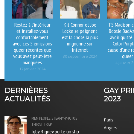
Restez à l’intérieur
Kit Connor et Joe
TS Madison c
et installez-vous
Locke se peignent
Boosie BadAz
confortablement
est la chose la plus
avoir quitté
avec ces 5 émissions
mignonne sur
Color Purpl
queer récentes que
Internet
cause d’une 
vous avez peut-être
queer
30 septembre 2024
manquées
4 janvier 
17 janvier 2024
DERNIÈRES
GAY PR
ACTUALITÉS
2023
MEN
PEOPLE
STEAMY-PHOTOS
Paris
THIRST-TRAP
Angers
Igby Rigney porte un slip