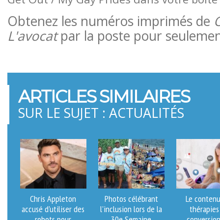
Obtenez les numéros imprimés de
L'avocat
par la poste pour seulement
ARTICLES SIMILAIRES
SUR LE SUJET : ACTUALITÉS
Chris Appleton
Photos célébrant
Le contenu
accusé d'utiliser des
l'inclusion lors de la
thérapies
robots pour
30e Semaine
conversion