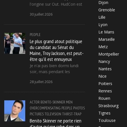
Dijon
l'origine sur Out. HudCon est
Grenoble
30 juillet 2026
Lille
Lyon
Le Mans
PEOPLE
Marseille
Le plus grand atout politique
du candidat au Sénat du
Metz
Maine, Troy Jackson, est peut-
Montpellier
être qu'il est ennuyeux
Nancy
Je n'ai pas bien dormi lundi
Nantes
soir, mais pendant les
Nice
28 juillet 2026
Poitiers
Rennes
Rouen
ACTOR
BENITO-SKINNER
MEN
Strasbourg
OVERCOMPENSATING
PEOPLE
PHOTOS
Tignes
PICTURES
TELEVISION
THIRST-TRAP
Benito Skinner ne porte rien
Toulouse
d'autre qu'une robe dans un