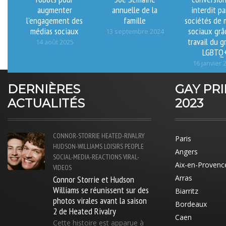
augmenter
annuelle de la
interdit pa
l'engagement des
famille
sociétés de 
médias sociaux
sociaux grâ
13 septembre 2024
travail du 
14 août 2025
LGBTQ
16 janvier 
DERNIÈRES
GAY PR
ACTUALITÉS
2023
CONNOR-STORRIE
HEATED-RIVALRY
Paris
HUDSON-WILLIAMS
LOISIRS
PEOPLE
Angers
SOCIAL-MEDIA-REACTIONS
VIRAL-
Aix-en-Provenc
VIDEOS
Connor Storrie et Hudson
Arras
Williams se réunissent sur des
Biarritz
photos virales avant la saison
Bordeaux
2 de Heated Rivalry
Caen
Cette histoire est apparue à