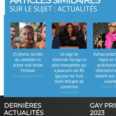
ARTICLES SIMILAIRES
SUR LE SUJET : ACTUALITÉS
25 photos torrides
Un juge de
RuPaul prolo
du comédien et
télévision fustige un
règne en 
acteur viral Jordan
père homophobe qui
qu'animate
Firstman
a poursuivi son fils
téléréalité l
gay pour les frais
nominé aux
23 septembre 2023
d'une thérapie de
Award
conversion
9 juillet 2
10 avril 2026
DERNIÈRES
GAY PR
ACTUALITÉS
2023