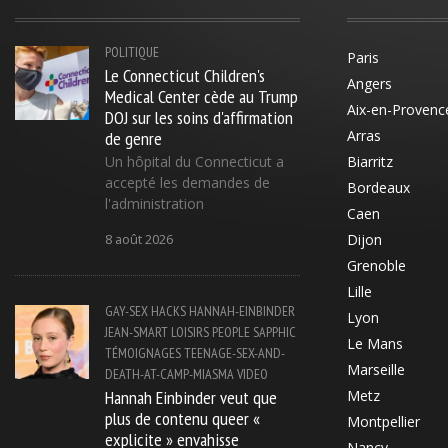
POLITIQUE
Paris
Le Connecticut Children's
Angers
Medical Center cède au Trump
Aix-en-Provenc
DOJ sur les soins d'affirmation
de genre
Arras
Un hôpital du Connecticut a
Biarritz
accepté les demandes de
Bordeaux
l'administration
Caen
Dijon
8 août 2026
Grenoble
Lille
GAY-SEX
HACKS
HANNAH-EINBINDER
Lyon
JEAN-SMART
LOISIRS
PEOPLE
SAPPHIC
Le Mans
TÉMOIGNAGES
TEENAGE-SEX-AND-
Marseille
DEATH-AT-CAMP-MIASMA
VIDEO
Hannah Einbinder veut que
Metz
plus de contenu queer «
Montpellier
explicite » envahisse
Nancy