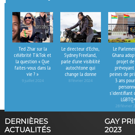
Ted Zhar sur la
Le directeur d’Echo,
Le Parleme
célébrité TikTok et
Sydney Freeland,
Ghana adop
la question « Que
parle d’une visibilité
projet de 
faites-vous dans la
autochtone qui
prévoyant
vie ? »
change la donne
peines de pr
3 ans pour
9 juillet 2024
8 février 2024
personn
s’identifian
LGBTQ
28 février 
DERNIÈRES
GAY PR
ACTUALITÉS
2023