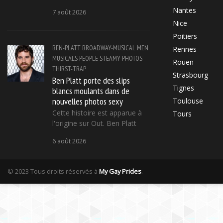
Nantes
7 août 2026
Nice
Poitiers
BEN-PLATT
BROADWAY-MUSICAL
MEN
Rennes
MUSICALS
PEOPLE
STEAMY-PHOTOS
Rouen
THIRST-TRAP
Strasbourg
Ben Platt porte des slips
Tignes
blancs moulants dans de
nouvelles photos sexy
Toulouse
Cette histoire est apparue à
Tours
l'origine sur Out. Ben Platt
6 août 2026
© 2023 Tous droits réservés à
My Gay Prides
.