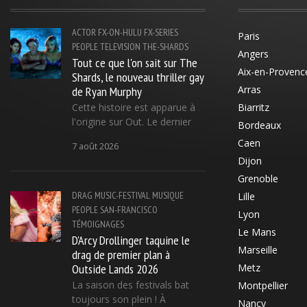
ACTOR
FX-ON-HULU
FX-SERIES
Paris
PEOPLE
TELEVISION
THE-SHARDS
Angers
Tout ce que l'on sait sur The
Aix-en-Provenc
Shards, le nouveau thriller gay
de Ryan Murphy
Arras
Cette histoire est apparue à
Biarritz
l'origine sur Out. Le dernier
Bordeaux
Caen
7 août 2026
Dijon
Grenoble
DRAG
MUSIC-FESTIVAL
MUSIQUE
Lille
PEOPLE
SAN-FRANCISCO
Lyon
TÉMOIGNAGES
Le Mans
D'Arcy Drollinger taquine le
Marseille
drag de premier plan à
Outside Lands 2026
Metz
La saison des festivals bat
Montpellier
toujours son plein ! À
Nancy