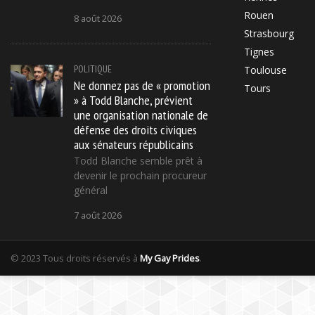
Rouen
8 août 2026
Strasbourg
Tignes
POLITIQUE
Toulouse
Ne donnez pas de « promotion
Tours
» à Todd Blanche, prévient
une organisation nationale de
défense des droits civiques
aux sénateurs républicains
Todd Blanche semble prêt à
devenir le prochain procureur
général
7 août 2026
© 2023 Tous droits réservés à
My Gay Prides
.