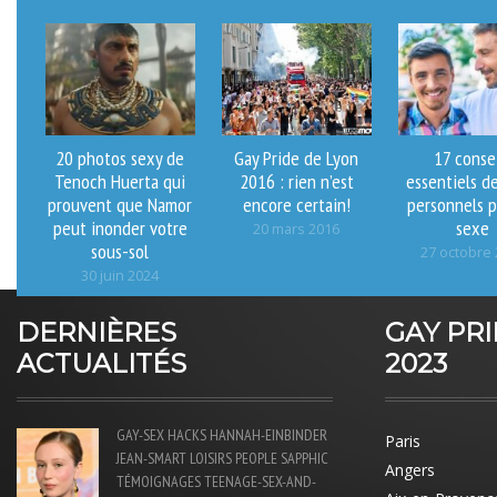
20 photos sexy de
Gay Pride de Lyon
17 conse
Tenoch Huerta qui
2016 : rien n’est
essentiels d
prouvent que Namor
encore certain!
personnels p
peut inonder votre
sexe
20 mars 2016
sous-sol
27 octobre
30 juin 2024
DERNIÈRES
GAY PR
ACTUALITÉS
2023
GAY-SEX
HACKS
HANNAH-EINBINDER
Paris
JEAN-SMART
LOISIRS
PEOPLE
SAPPHIC
Angers
TÉMOIGNAGES
TEENAGE-SEX-AND-