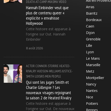
Aix-en-Provenc
DEATH-AT-CAMP-MIASMA
VIDEO
Hannah Einbinder veut que
Arras
plus de contenu queer «
Biarritz
explicite » envahisse
Bordeaux
Hollywood
Caen
Cette histoire est apparue à
Dijon
l'origine sur Out. Hannah
Grenoble
Einbinder
Lille
8 août 2026
Lyon
Le Mans
Marseille
ACTOR
CONNOR-STORRIE
HEATED-
RIVALRY
HUDSON-WILLIAMS
JUSTICE-
Metz
SMITH
LOISIRS
MEN
PEOPLE
Montpellier
Qui sont les juges Smith et
Nancy
Charlie Gillespie ? Les
Nantes
nouveaux visages rejoignant
la saison 2 de Heated Rivalry
Nice
Cette histoire est apparue à
Poitiers
l'origine sur Out. De nouveaux
Rennes