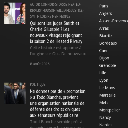
ACTOR
CONNOR-STORRIE
HEATED-
Paris
RIVALRY
HUDSON-WILLIAMS
JUSTICE-
Angers
SMITH
LOISIRS
MEN
PEOPLE
Aix-en-Provenc
Qui sont les juges Smith et
Charlie Gillespie ? Les
Arras
nouveaux visages rejoignant
Biarritz
la saison 2 de Heated Rivalry
Bordeaux
Cette histoire est apparue à
Caen
l'origine sur Out. De nouveaux
Dijon
8 août 2026
Grenoble
Lille
Lyon
POLITIQUE
Le Mans
Ne donnez pas de « promotion
Marseille
» à Todd Blanche, prévient
une organisation nationale de
Metz
défense des droits civiques
Montpellier
aux sénateurs républicains
Nancy
Todd Blanche semble prêt à
Nantes
devenir le prochain procureur