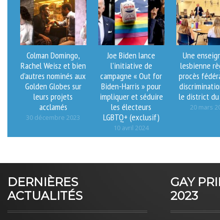
Colman Domingo,
Joe Biden lance
Une enseig
Rachel Weisz et bien
l'initiative de
lesbienne rè
d’autres nominés aux
campagne « Out for
procès fédér
Golden Globes sur
Biden-Harris » pour
discriminati
leurs projets
impliquer et séduire
le district d
acclamés
les électeurs
20 mars 2
LGBTQ+ (exclusif)
30 décembre 2023
10 avril 2024
DERNIÈRES
GAY PR
ACTUALITÉS
2023