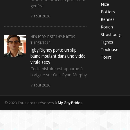
Nice
général
Poitiers
7 août 2026
Rennes
Rouen
Strasbourg
MEN
PEOPLE
STEAMY-PHOTOS
Tignes
THIRST-TRAP
Igby Rigney porte un slip
Toulouse
blanc moulant dans une vidéo
Tours
virale sexy
Cette histoire est apparue à
l'origine sur Out. Ryan Murphy
7 août 2026
© 2023 Tous droits réservés à
My Gay Prides
.