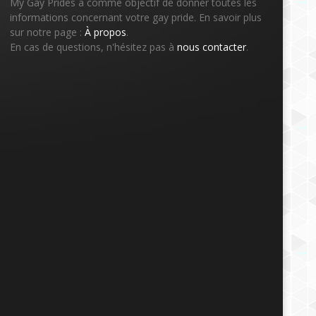
My Gay Prides a comme objectif de donner toutes les
informations concernant votre gay pride. En savoir plus
sur notre page :
À propos
.
En cas de questions, n'hésitez pas à
nous contacter
.