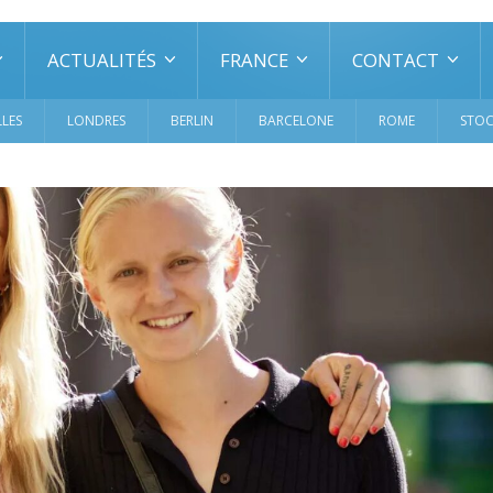
ACTUALITÉS
FRANCE
CONTACT
LES
LONDRES
BERLIN
BARCELONE
ROME
STO