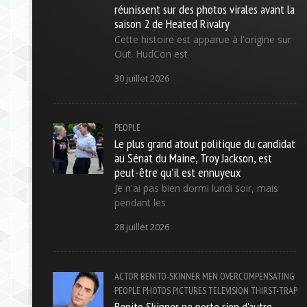
réunissent sur des photos virales avant la
saison 2 de Heated Rivalry
Cette histoire est apparue à l'origine sur
Out. HudCon est
30 juillet 2026
PEOPLE
Le plus grand atout politique du candidat
au Sénat du Maine, Troy Jackson, est
peut-être qu'il est ennuyeux
Je n'ai pas bien dormi lundi soir, mais
pendant les
28 juillet 2026
ACTOR
BENITO-SKINNER
MEN
OVERCOMPENSATING
PEOPLE
PHOTOS
PICTURES
TELEVISION
THIRST-TRAP
Benito Skinner ne porte rien d'autre