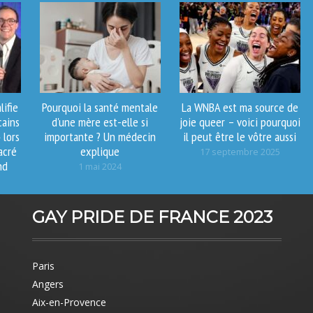
lifie
Pourquoi la santé mentale
La WNBA est ma source de
cains
d'une mère est-elle si
joie queer – voici pourquoi
 lors
importante ? Un médecin
il peut être le vôtre aussi
acré
explique
17 septembre 2025
nd
1 mai 2024
GAY PRIDE DE FRANCE 2023
Paris
Angers
Aix-en-Provence