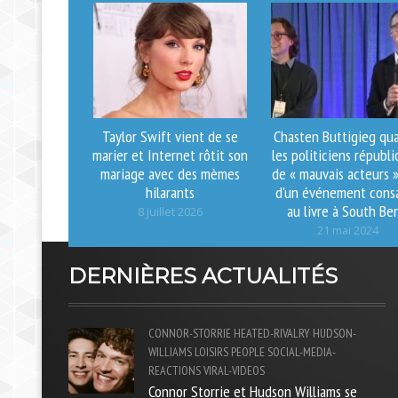
Taylor Swift vient de se
Chasten Buttigieg qua
marier et Internet rôtit son
les politiciens républi
mariage avec des mèmes
de « mauvais acteurs »
hilarants
d'un événement cons
au livre à South Be
8 juillet 2026
21 mai 2024
DERNIÈRES ACTUALITÉS
CONNOR-STORRIE
HEATED-RIVALRY
HUDSON-
WILLIAMS
LOISIRS
PEOPLE
SOCIAL-MEDIA-
REACTIONS
VIRAL-VIDEOS
Connor Storrie et Hudson Williams se