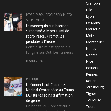
Grenoble
Lille
PEDRO-PASCAL
PEOPLE
SEXY-PHOTO
Lyon
SOCIAL-MEDIA
Le Mans
Le mannequin sur Internet
Marseille
surnommé « le petit ami de
Pedro Pascal » remet les
Metz
pendules à l'heure
Montpellier
Cette histoire est apparue à
Nancy
l'origine sur Out. Les rumeurs
Nantes
8 août 2026
Nice
Poitiers
Rennes
POLITIQUE
Rouen
Le Connecticut Children's
Strasbourg
Medical Center cède au Trump
Tignes
DOJ sur les soins d'affirmation
de genre
Toulouse
Un hôpital du Connecticut a
Tours