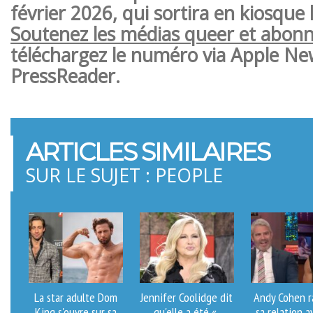
février 2026, qui sortira en kiosque l
Soutenez les médias queer et abon
téléchargez le numéro via Apple Ne
PressReader.
ARTICLES SIMILAIRES
SUR LE SUJET : PEOPLE
La star adulte Dom
Jennifer Coolidge dit
Andy Cohen r
King s'ouvre sur sa
qu'elle a été «
sa relation 