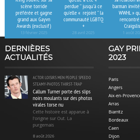
scène torride
perdue '' jusqu'à ce
barman invité
préférée et gagne
qu'elle « rejoint '' la
WWHL » qu'
grand aux Gayvn
communauté LGBTQ
rencontré
Awards (exclusif)
+
Craigsli
13 février 2025
28 avril 2025
1 août 20
DERNIÈRES
GAY PR
ACTUALITÉS
2023
ACTOR
LOISIRS
MEN
PEOPLE
SPEEDO
Paris
STEAMY-PHOTOS
THIRST-TRAP
Angers
Callum Turner porte des slips
Aix-en-Provenc
noirs moulants sur des photos
virales torse nu
Arras
Cette histoire est apparue à
Biarritz
l'origine sur Out. La
Bordeaux
purgemais
Caen
Dijon
8 août 2026