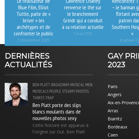
Le réalisateur de
Lawrence Chaney
Rencontrez T
Blue Film, Elliot
renverse le thé sur
– le barman g
Tuttle, parle de «
le branchement
flirtant ave
briser » les
Grindr qui a conduit
patron da
archétypes et de
à sa relation actuelle
Southern Hosp
confronter le public
»
7 mai 2025
5 décembre 2025
8 janvier 
DERNIÈRES
GAY PR
ACTUALITÉS
2023
BEN-PLATT
BROADWAY-MUSICAL
MEN
Paris
MUSICALS
PEOPLE
STEAMY-PHOTOS
Angers
THIRST-TRAP
Aix-en-Provenc
Ben Platt porte des slips
blancs moulants dans de
Arras
nouvelles photos sexy
Biarritz
Cette histoire est apparue à
Bordeaux
l'origine sur Out. Ben Platt
Caen