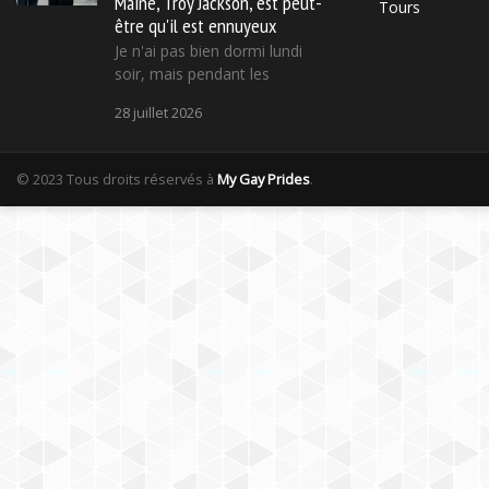
Maine, Troy Jackson, est peut-
Tours
être qu'il est ennuyeux
Je n'ai pas bien dormi lundi
soir, mais pendant les
28 juillet 2026
© 2023 Tous droits réservés à
My Gay Prides
.