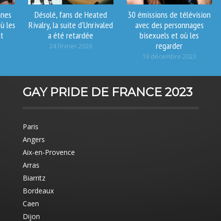
nnes
Désolé, fans de Heated
30 émissions de télévision
ù les
Rivalry, la suite d'Unrivaled
avec des personnages
nt
a été retardée
bisexuels et où les
regarder
24 février 2026
19 décembre 2023
GAY PRIDE DE FRANCE 2023
Paris
Angers
Aix-en-Provence
Arras
Biarritz
Bordeaux
Caen
Dijon