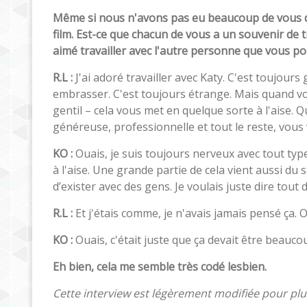
Même si nous n'avons pas eu beaucoup de vous de
film. Est-ce que chacun de vous a un souvenir de
aimé travailler avec l'autre personne que vous po
R.L :
J'ai adoré travailler avec Katy. C'est toujours
embrasser. C'est toujours étrange. Mais quand vous
gentil – cela vous met en quelque sorte à l'aise.
généreuse, professionnelle et tout le reste, vous 
KO :
Ouais, je suis toujours nerveux avec tout typ
à l'aise. Une grande partie de cela vient aussi du 
d’exister avec des gens. Je voulais juste dire tout d
R.L :
Et j'étais comme, je n'avais jamais pensé ça. Ou
KO :
Ouais, c'était juste que ça devait être beauco
Eh bien, cela me semble très codé lesbien.
Cette interview est légèrement modifiée pour plus