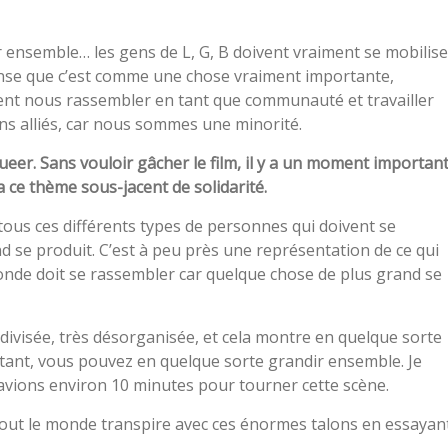
r ensemble… les gens de L, G, B doivent vraiment se mobilise
nse que c’est comme une chose vraiment importante,
nt nous rassembler en tant que communauté et travailler
ns alliés, car nous sommes une minorité.
 queer. Sans vouloir gâcher le film, il y a un moment importan
y a ce thème sous-jacent de solidarité.
tous ces différents types de personnes qui doivent se
 se produit. C’est à peu près une représentation de ce qui
onde doit se rassembler car quelque chose de plus grand se
isée, très désorganisée, et cela montre en quelque sorte
tant, vous pouvez en quelque sorte grandir ensemble. Je
s avions environ 10 minutes pour tourner cette scène.
. Tout le monde transpire avec ces énormes talons en essayan