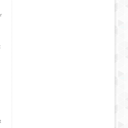
r
t
t