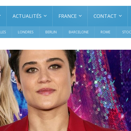
ACTUALITÉS
FRANCE
CONTACT
LES
LONDRES
BERLIN
BARCELONE
ROME
STO