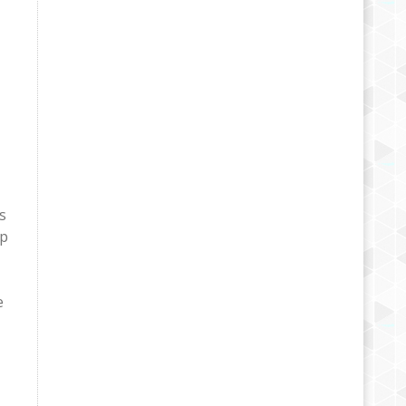
–
s
up
e