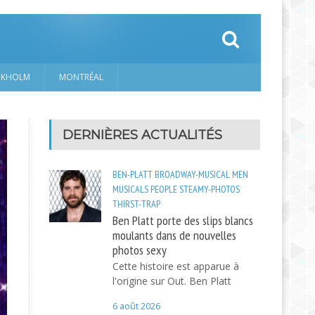
CKHOLM
MONTRÉAL
DERNIÈRES ACTUALITÉS
BEN-PLATT
BROADWAY-MUSICAL
MEN
MUSICALS
PEOPLE
STEAMY-PHOTOS
THIRST-TRAP
Ben Platt porte des slips blancs
moulants dans de nouvelles
photos sexy
Cette histoire est apparue à
l'origine sur Out. Ben Platt
6 août 2026