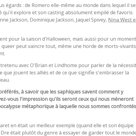
us égards : de Romero elle-même au monde dans lequel il se
é qu'il explore et son casting absolument empilé de favoris
nne Jackson, Dominique Jackson, Jaquel Spivey,
Nina West e
ment pour la saison d'Halloween, mais aussi pour un momen
é queer peut vaincre tout, même une horde de morts-vivants
nt.
entretenu avec O'Brian et Lindhome pour parler de la nécessi
ue jouent les alliés et de ce que signifie s'embrasser la
teau.
 préférés, à savoir que les saphiques savent comment y
 avez-vous l'impression qu'ils seront ceux qui nous mèneront
apocalypse métaphorique à laquelle nous sommes confronté
aret en était un meilleur exemple (quand elle et son équipe
Dre était plutôt du genre à essayer de garder tout le mond