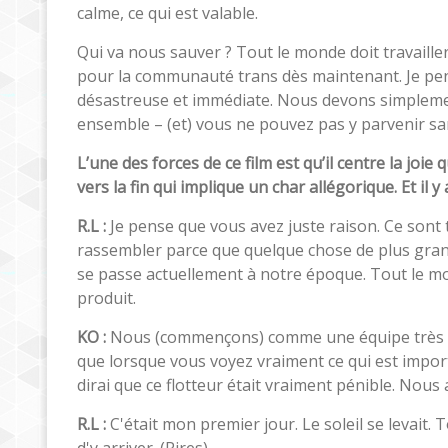
calme, ce qui est valable.
Qui va nous sauver ? Tout le monde doit travaille
pour la communauté trans dès maintenant. Je pe
désastreuse et immédiate. Nous devons simpleme
ensemble – (et) vous ne pouvez pas y parvenir sa
L’une des forces de ce film est qu’il centre la joie
vers la fin qui implique un char allégorique. Et il 
R.L :
Je pense que vous avez juste raison. Ce sont 
rassembler parce que quelque chose de plus grand
se passe actuellement à notre époque. Tout le m
produit.
KO :
Nous (commençons) comme une équipe très div
que lorsque vous voyez vraiment ce qui est impor
dirai que ce flotteur était vraiment pénible. Nou
R.L :
C'était mon premier jour. Le soleil se levait
d'y arriver. (Rires)