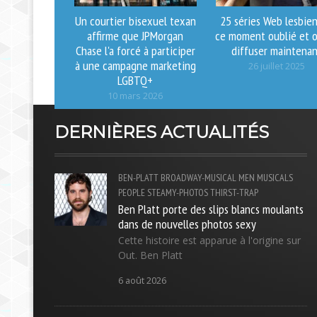
Un courtier bisexuel texan
25 séries Web lesbie
affirme que JPMorgan
ce moment oublié et o
Chase l'a forcé à participer
diffuser maintena
à une campagne marketing
26 juillet 2025
LGBTQ+
10 mars 2026
DERNIÈRES ACTUALITÉS
BEN-PLATT
BROADWAY-MUSICAL
MEN
MUSICALS
PEOPLE
STEAMY-PHOTOS
THIRST-TRAP
Ben Platt porte des slips blancs moulants
dans de nouvelles photos sexy
Cette histoire est apparue à l'origine sur
Out. Ben Platt
6 août 2026