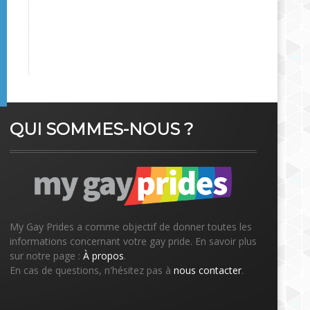
QUI SOMMES-NOUS ?
My Gay Prides a comme objectif de donner toutes les
informations concernant votre gay pride. En savoir plus
sur notre page :
À propos
.
En cas de questions, n'hésitez pas à
nous contacter
.