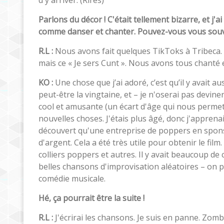
Parlons du décor ! C'était tellement bizarre, et j'
comme danser et chanter. Pouvez-vous vous sou
R.L :
Nous avons fait quelques TikToks à Tribeca. Ou
mais ce « Je sers Cunt ». Nous avons tous chanté e
KO :
Une chose que j’ai adoré, c’est qu’il y avait 
peut-être la vingtaine, et – je n'oserai pas devin
cool et amusante (un écart d'âge qui nous permett
nouvelles choses. J'étais plus âgé, donc j'appre
découvert qu'une entreprise de poppers en spons
d'argent. Cela a été très utile pour obtenir le fi
colliers poppers et autres. Il y avait beaucoup d
belles chansons d'improvisation aléatoires – on
comédie musicale.
Hé, ça pourrait être la suite !
R.L :
J'écrirai les chansons. Je suis en panne. Zomb