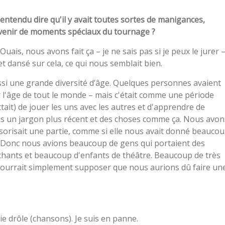
ai entendu dire qu'il y avait toutes sortes de manigances,
venir de moments spéciaux du tournage ?
ais, nous avons fait ça – je ne sais pas si je peux le jurer 
t dansé sur cela, ce qui nous semblait bien.
aussi une grande diversité d’âge. Quelques personnes avaient
er l'âge de tout le monde – mais c'était comme une période
ait) de jouer les uns avec les autres et d'apprendre de
nais un jargon plus récent et des choses comme ça. Nous avon
orisait une partie, comme si elle nous avait donné beauco
lm. Donc nous avions beaucoup de gens qui portaient des
e chants et beaucoup d'enfants de théâtre. Beaucoup de très
 pourrait simplement supposer que nous aurions dû faire un
ie drôle (chansons). Je suis en panne.