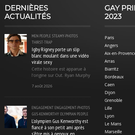
DERNIÈRES
GAY PR
ACTUALITÉS
2023
MEN
PEOPLE
STEAMY-PHOTOS
Paris
THIRST-TRAP
Angers
Igby Rigney porte un slip
Aix-en-Provenc
blanc moulant dans une vidéo
virale sexy
Arras
Cette histoire est apparue à
Biarritz
l'origine sur Out. Ryan Murphy
Bordeaux
Caen
7 août 2026
Dijon
Grenoble
ENGAGEMENT
ENGAGEMENT-PHOTOS
Lille
GUS-KENWORTHY
OLYMPIAN
PEOPLE
Lyon
L'olympien Gus Kenworthy est
Le Mans
fiancé à son petit ami après
Marseille
s'être mis à genoux en