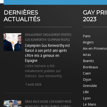
DERNIÈRES
GAY PR
ACTUALITÉS
2023
ENGAGEMENT
ENGAGEMENT-PHOTOS
Paris
GUS-KENWORTHY
OLYMPIAN
PEOPLE
Angers
L'olympien Gus Kenworthy est
Aix-en-Provenc
fiancé à son petit ami après
s'être mis à genoux en
Arras
Espagne
Biarritz
Cette histoire a été
Bordeaux
initialement publiée sur
Caen
Dehors. Gus Kenworthy
Dijon
7 août 2026
Grenoble
Lille
Lyon
DRAG-RACE
JACKIE-COX
KANDY-MUSE
Le Mans
NICKY-DOLL
PEOPLE
RUPAUL-S-DRAG-