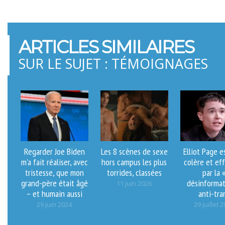
ARTICLES SIMILAIRES
SUR LE SUJET : TÉMOIGNAGES
Regarder Joe Biden
Les 8 scènes de sexe
Elliot Page e
m’a fait réaliser, avec
hors campus les plus
colère et ef
tristesse, que mon
torrides, classées
par la 
grand-père était âgé
désinformat
11 juin 2026
– et humain aussi
anti-tra
29 juin 2024
29 juillet 