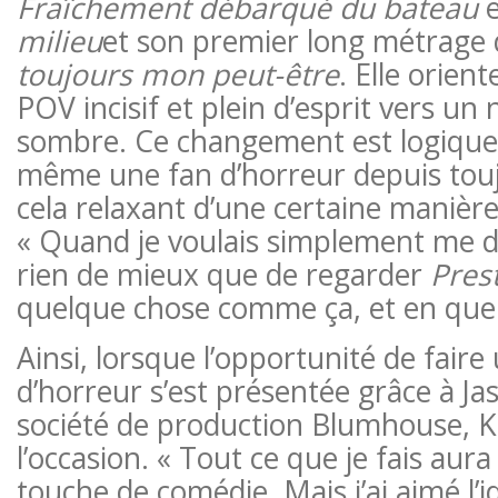
Fraîchement débarqué du bateau
milieu
et son premier long métrage d
toujours mon peut-être
. Elle orien
POV incisif et plein d’esprit vers u
sombre. Ce changement est logique, 
même une fan d’horreur depuis toujo
cela relaxant d’une certaine manière»
« Quand je voulais simplement me dét
rien de mieux que de regarder
Prest
quelque chose comme ça, et en quelq
Ainsi, lorsque l’opportunité de fair
d’horreur s’est présentée grâce à Ja
société de production Blumhouse, K
l’occasion. « Tout ce que je fais aur
touche de comédie. Mais j’ai aimé l’i