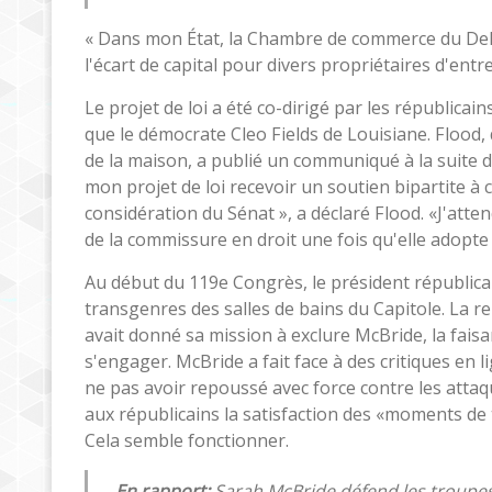
« Dans mon État, la Chambre de commerce du Delaw
l'écart de capital pour divers propriétaires d'entr
Le projet de loi a été co-dirigé par les républic
que le démocrate Cleo Fields de Louisiane. Flood,
de la maison, a publié un communiqué à la suite de
mon projet de loi recevoir un soutien bipartite à
considération du Sénat », a déclaré Flood. «J'att
de la commissure en droit une fois qu'elle adopte 
Au début du 119e Congrès, le président républica
transgenres des salles de bains du Capitole. La 
avait donné sa mission à exclure McBride, la fais
s'engager. McBride a fait face à des critiques 
ne pas avoir repoussé avec force contre les attaque
aux républicains la satisfaction des «moments de té
Cela semble fonctionner.
En rapport:
Sarah McBride défend les troupes