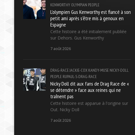
KENWORTHY
OLYMPIAN
PEOPLE
L'olympien Gus Kenworthy est fiancé à son
petit ami après s'être mis à genoux en
Espagne
Cette histoire a été initialement publiée
sur Dehors. Gus Kenworthy
7 août 2026
DRAG-RACE
JACKIE-COX
KANDY-MUSE
NICKY-DOLL
PEOPLE
RUPAUL-S-DRAG-RACE
Nicky Doll dit aux fans de Drag Race de «
se détendre » face aux reines qui ne
traînent pas
Cette histoire est apparue à l'origine sur
Out. Nicky Doll
7 août 2026