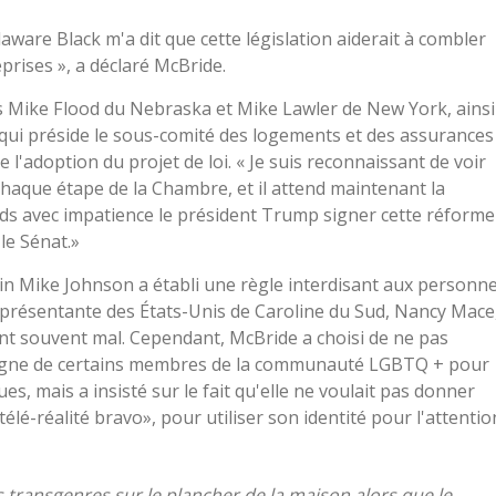
are Black m'a dit que cette législation aiderait à combler
eprises », a déclaré McBride.
ains Mike Flood du Nebraska et Mike Lawler de New York, ainsi
 qui préside le sous-comité des logements et des assurances
 l'adoption du projet de loi. « Je suis reconnaissant de voir
 chaque étape de la Chambre, et il attend maintenant la
ends avec impatience le président Trump signer cette réforme
le Sénat.»
in Mike Johnson a établi une règle interdisant aux personn
représentante des États-Unis de Caroline du Sud, Nancy Mace
ant souvent mal. Cependant, McBride a choisi de ne pas
en ligne de certains membres de la communauté LGBTQ + pour
s, mais a insisté sur le fait qu'elle ne voulait pas donner
lé-réalité bravo», pour utiliser son identité pour l'attentio
 transgenres sur le plancher de la maison alors que le