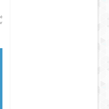
ré
ur