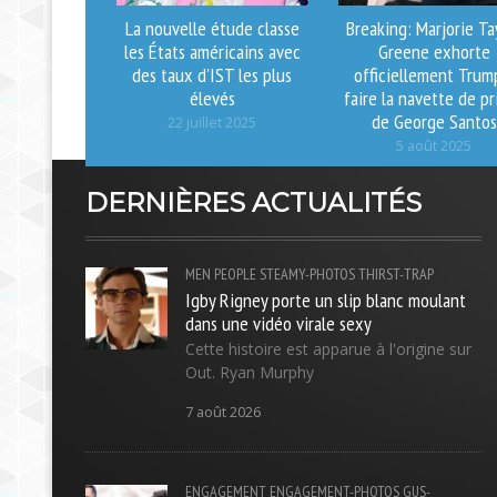
La nouvelle étude classe
Breaking: Marjorie Ta
les États américains avec
Greene exhorte
des taux d'IST les plus
officiellement Trum
élevés
faire la navette de pr
de George Santos
22 juillet 2025
5 août 2025
DERNIÈRES ACTUALITÉS
MEN
PEOPLE
STEAMY-PHOTOS
THIRST-TRAP
Igby Rigney porte un slip blanc moulant
dans une vidéo virale sexy
Cette histoire est apparue à l'origine sur
Out. Ryan Murphy
7 août 2026
ENGAGEMENT
ENGAGEMENT-PHOTOS
GUS-