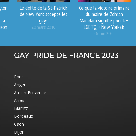
ylor
Le défilé de la St-Patrick
Ce que la victoire primaire
de New York accepte les
du maire de Zohran
p à
gays
Mamdani signifie pour les
ison
LGBTQ + New Yorkais
20 mars 2016
26 juin 2025
GAY PRIDE DE FRANCE 2023
Paris
Angers
Aix-en-Provence
Arras
Biarritz
Bordeaux
Caen
Dijon