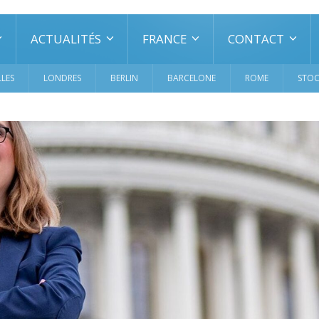
ACTUALITÉS
FRANCE
CONTACT
LES
LONDRES
BERLIN
BARCELONE
ROME
STO