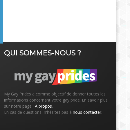
QUI SOMMES-NOUS ?
My Gay Prides a comme objectif de donner toutes les
informations concernant votre gay pride. En savoir plus
sur notre page :
À propos
.
En cas de questions, n'hésitez pas à
nous contacter
.