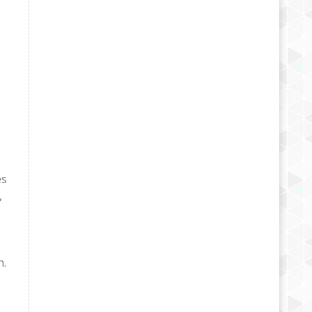
es
,
n.