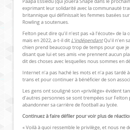
Paapa Essiedu (qui jouera Snape dans le prochai
exprimant leur solidarité avec la communauté tran
britannique qui définissait les femmes basées sur
Rowling a soutenues.
Felton peut dire qu'il n'est pas «à l'écoute» de 
mais en 2022, a-t-il dit
L'indépendant
Qu'il n'en s
chien prend beaucoup trop de temps pour que je m
disant que lui et ses amis «ne prennent aucun plai
dit des choses avec lesquelles nous sommes en d
Internet n'a pas haché les mots et n'a pas tardé
trans et pour continuer à bénéficier de son assoc
Les gens ont souligné son «privilège» évident tan
d'autres personnes se sont trempées sur Felton p
abandonner sa carrière de football au lycée.
Continuez à faire défiler pour voir plus de réactio
« Voilà à quoi ressemble le privilège, et nous ne 