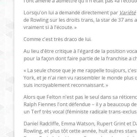
l'ont amené à admettre qu'il n'était pas «à l'écou
Lorsqu'on lui a demandé directement par
Variété
de Rowling sur les droits trans, la star de 37 ans 
vraiment si à l'écoute. »
Comme c'est très draco de lui.
Au lieu d'être critique à l'égard de la position voc
pour la façon dont faire partie de la franchise a c
« La seule chose que je me rappelle toujours, c'est
York, et je n'ai rien vu rassembler le monde plus qu
suis incroyablement reconnaissant. »
Alors que Felton n'est pas le seul dans sa rétice
Ralph Fiennes l'ont défendue – il y a beaucoup d
un Terf très vocal (féministe radicale trans-exclusi
Daniel Radcliffe, Emma Watson, Rupert Grint et 
Rowling, et plus tôt cette année, huit autres star