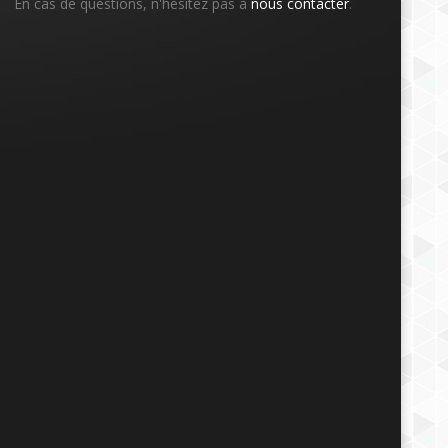
En cas de questions, n'hésitez pas à
nous contacter
.