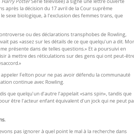
n
Harry Potter
Série télévisée) a signé une lettre ouverte
s après la décision du 17 avril de la Cour suprême
 le sexe biologique, à l'exclusion des femmes trans, que
la controverse ou des déclarations transphobes de Rowling,
avait pas «assez sur les détails de ce que quelqu'un a dit. Mo
e présente dans de telles questions.» Et a poursuivi en
sir à mettre des réticulations sur des gens qui ont peut-êtr
ésaccord.»
 à appeler Felton pour ne pas avoir défendu la communauté
iation continue avec Rowling.
dis que quelqu'un d'autre l'appelait «sans spin», tandis que
our être l'acteur enfant équivalent d'un jock qui ne peut pa
ns.
devons pas ignorer à quel point le mal à la recherche dans