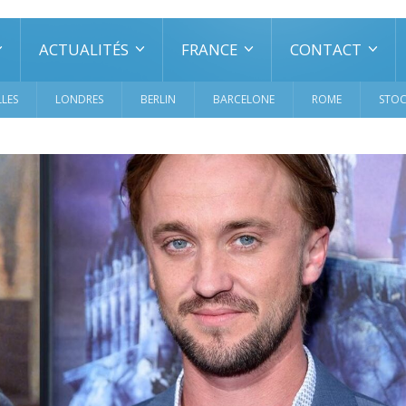
ACTUALITÉS
FRANCE
CONTACT
LES
LONDRES
BERLIN
BARCELONE
ROME
STO