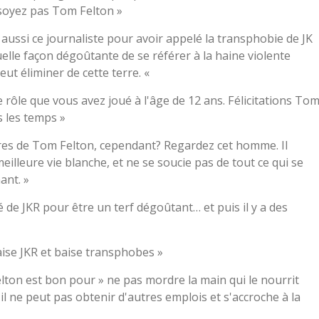
 soyez pas Tom Felton »
ussi ce journaliste pour avoir appelé la transphobie de JK
elle façon dégoûtante de se référer à la haine violente
eut éliminer de cette terre. «
e rôle que vous avez joué à l'âge de 12 ans. Félicitations To
s les temps »
es de Tom Felton, cependant? Regardez cet homme. Il
illeure vie blanche, et ne se soucie pas de tout ce qui se
ant. »
é de JKR pour être un terf dégoûtant… et puis il y a des
aise JKR et baise transphobes »
lton est bon pour » ne pas mordre la main qui le nourrit
, il ne peut pas obtenir d'autres emplois et s'accroche à la