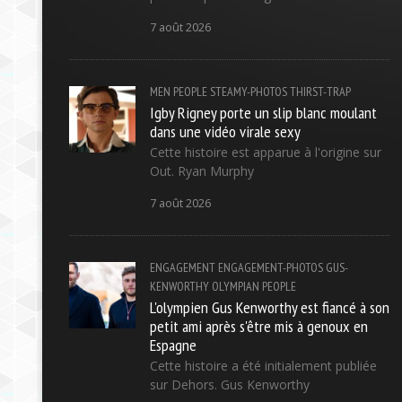
7 août 2026
MEN
PEOPLE
STEAMY-PHOTOS
THIRST-TRAP
Igby Rigney porte un slip blanc moulant
dans une vidéo virale sexy
Cette histoire est apparue à l'origine sur
Out. Ryan Murphy
7 août 2026
ENGAGEMENT
ENGAGEMENT-PHOTOS
GUS-
KENWORTHY
OLYMPIAN
PEOPLE
L'olympien Gus Kenworthy est fiancé à son
petit ami après s'être mis à genoux en
Espagne
Cette histoire a été initialement publiée
sur Dehors. Gus Kenworthy