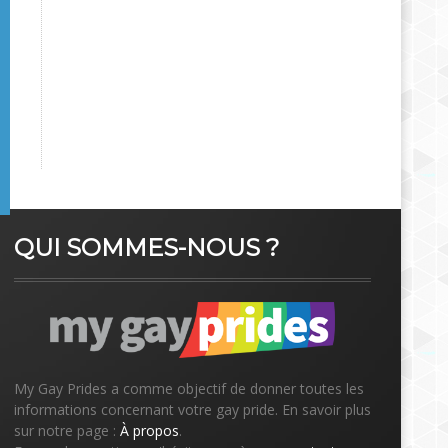
QUI SOMMES-NOUS ?
My Gay Prides a comme objectif de donner toutes les
informations concernant votre gay pride. En savoir plus
sur notre page :
À propos
.