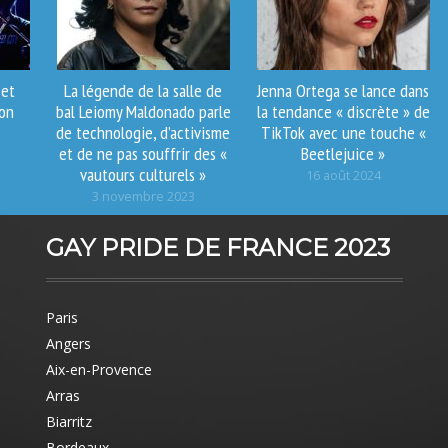
 et
La légende de la salle de
Jenna Ortega se lance dans
son
bal Leiomy Maldonado parle
la tendance « discrète » de
de technologie, d’activisme
TikTok avec une touche «
et de ne pas souffrir des «
Beetlejuice »
vautours culturels »
16 août 2024
3 novembre 2023
GAY PRIDE DE FRANCE 2023
Paris
Angers
Aix-en-Provence
Arras
Biarritz
Bordeaux