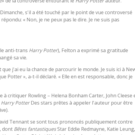
te» de la controverse entourant le
Harry Potter
auteur.
Dimanche, s'il a été touché par le point de vue controversé
a répondu: « Non, je ne peux pas le dire. Je ne suis pas
ale anti-trans
Harry Potter
), Felton a exprimé sa gratitude
hangé sa vie.
 que j'ai eu la chance de parcourir le monde. Je suis ici à Ne
e Potter », a-t-il déclaré. « Elle en est responsable, donc je
nce à critiquer Rowling – Helena Bonham Carter, John Cleese 
e
Harry Potter
Des stars prêtes à appeler l'auteur pour être
ve).
David Tennant se sont tous prononcés publiquement contre
s, dont
Bêtes fantastiques
Star Eddie Redmayne, Katie Leung