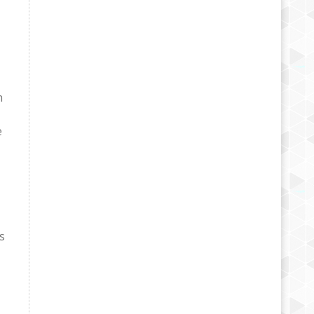
n
e
s