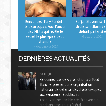
Rencontrez Tony Randel –
Sufjan Stevens sort
le beau papa « Pour l'amour
dédie son album à 
des DILF » qui révèle le
défunt partenaire
secret le plus épicé de sa
6 octobre 2023
chambre
14 décembre 2024
DERNIÈRES ACTUALITÉS
POLITIQUE
Ne donnez pas de « promotion » à Todd
Blanche, prévient une organisation
nationale de défense des droits civiques
aux sénateurs républicains
Todd Blanche semble prêt à devenir le
prochain procureur général