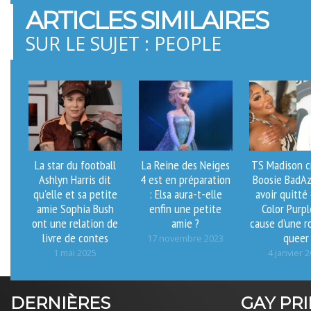
ARTICLES SIMILAIRES
SUR LE SUJET : PEOPLE
La star du football
La Reine des Neiges
TS Madison c
Ashlyn Harris dit
4 est en préparation
Boosie BadAz
qu'elle et sa petite
: Elsa aura-t-elle
avoir quitté
amie Sophia Bush
enfin une petite
Color Purpl
ont une relation de
amie ?
cause d’une 
livre de contes
queer
17 novembre 2023
1 mai 2025
4 janvier 
DERNIÈRES
GAY PR