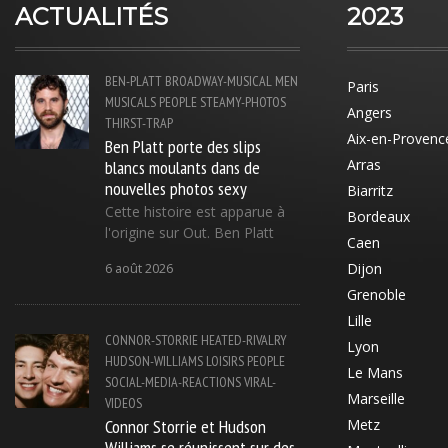
ACTUALITÉS
2023
BEN-PLATT
BROADWAY-MUSICAL
MEN
Paris
MUSICALS
PEOPLE
STEAMY-PHOTOS
Angers
THIRST-TRAP
Aix-en-Provenc
Ben Platt porte des slips
blancs moulants dans de
Arras
nouvelles photos sexy
Biarritz
Cette histoire est apparue à
Bordeaux
l'origine sur Out. Ben Platt
Caen
Dijon
6 août 2026
Grenoble
Lille
CONNOR-STORRIE
HEATED-RIVALRY
Lyon
HUDSON-WILLIAMS
LOISIRS
PEOPLE
Le Mans
SOCIAL-MEDIA-REACTIONS
VIRAL-
Marseille
VIDEOS
Connor Storrie et Hudson
Metz
Williams se réunissent sur des