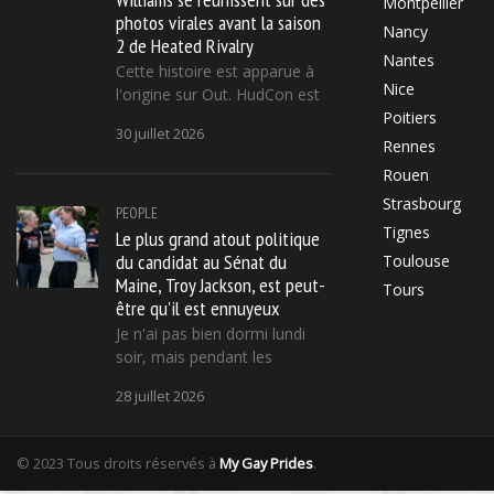
Montpellier
photos virales avant la saison
Nancy
2 de Heated Rivalry
Nantes
Cette histoire est apparue à
Nice
l'origine sur Out. HudCon est
Poitiers
30 juillet 2026
Rennes
Rouen
Strasbourg
PEOPLE
Tignes
Le plus grand atout politique
du candidat au Sénat du
Toulouse
Maine, Troy Jackson, est peut-
Tours
être qu'il est ennuyeux
Je n'ai pas bien dormi lundi
soir, mais pendant les
28 juillet 2026
© 2023 Tous droits réservés à
My Gay Prides
.