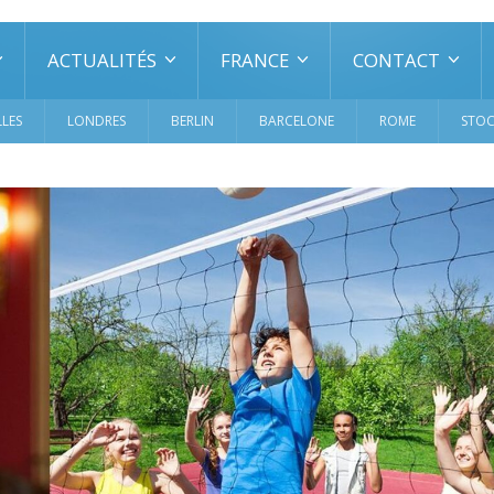
ACTUALITÉS
FRANCE
CONTACT
LES
LONDRES
BERLIN
BARCELONE
ROME
STO