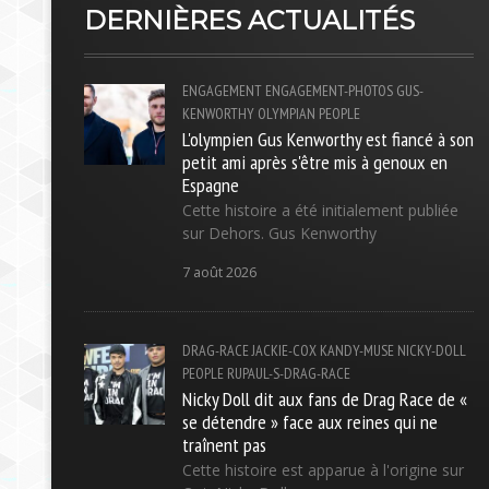
DERNIÈRES ACTUALITÉS
ENGAGEMENT
ENGAGEMENT-PHOTOS
GUS-
KENWORTHY
OLYMPIAN
PEOPLE
L'olympien Gus Kenworthy est fiancé à son
petit ami après s'être mis à genoux en
Espagne
Cette histoire a été initialement publiée
sur Dehors. Gus Kenworthy
7 août 2026
DRAG-RACE
JACKIE-COX
KANDY-MUSE
NICKY-DOLL
PEOPLE
RUPAUL-S-DRAG-RACE
Nicky Doll dit aux fans de Drag Race de «
se détendre » face aux reines qui ne
traînent pas
Cette histoire est apparue à l'origine sur