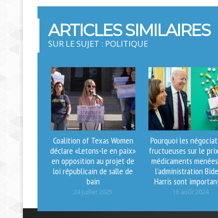
ARTICLES SIMILAIRES
SUR LE SUJET : POLITIQUE
Coalition of Texas Women
Pourquoi les négociat
déclare «Letons-le en paix»
fructueuses sur le pri
en opposition au projet de
médicaments menées
loi républicain de salle de
l’administration Bid
bain
Harris sont importan
24 juillet 2025
16 août 2024