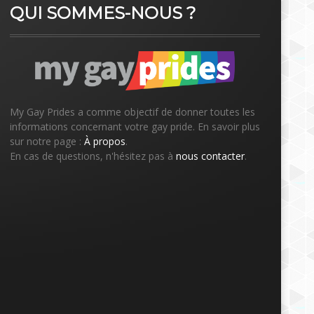
QUI SOMMES-NOUS ?
My Gay Prides a comme objectif de donner toutes les
informations concernant votre gay pride. En savoir plus
sur notre page :
À propos
.
En cas de questions, n'hésitez pas à
nous contacter
.