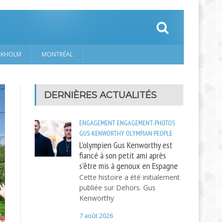
CKHOLM
MONTRÉAL
DERNIÈRES ACTUALITÉS
ENGAGEMENT
ENGAGEMENT-PHOTOS
GUS-KENWORTHY
OLYMPIAN
PEOPLE
L'olympien Gus Kenworthy est
fiancé à son petit ami après
s'être mis à genoux en Espagne
Cette histoire a été initialement
publiée sur Dehors. Gus
Kenworthy
7 août 2026