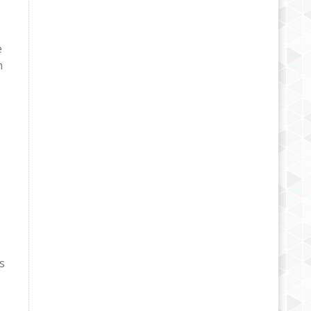
e
n
s