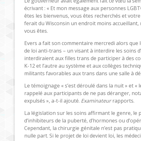
Le gouverneur avait également fait ce vœu la sem
écrivant : « Et mon message aux personnes LGBTQ –
êtes les bienvenus, vous êtes recherchés et votre p
ferait du Wisconsin un endroit moins accueillant,
vous êtes.
Evers a fait son commentaire mercredi alors que 
de loi anti-trans – un visant à interdire les soins
interdiraient aux filles trans de participer à des c
K-12 et l’autre au système et aux collèges techniqu
militants favorables aux trans dans une salle à d
Le témoignage « s’est déroulé dans la nuit » et « le
rappelé aux participants de ne pas déranger, not
expulsés », a-t-il ajouté.
Examinateur
rapports.
La législation sur les soins affirmant le genre, le 
d’inhibiteurs de la puberté, d’hormones ou d’opé
Cependant, la chirurgie génitale n’est pas prati
nulle part. Si le projet de loi devient loi, les méd