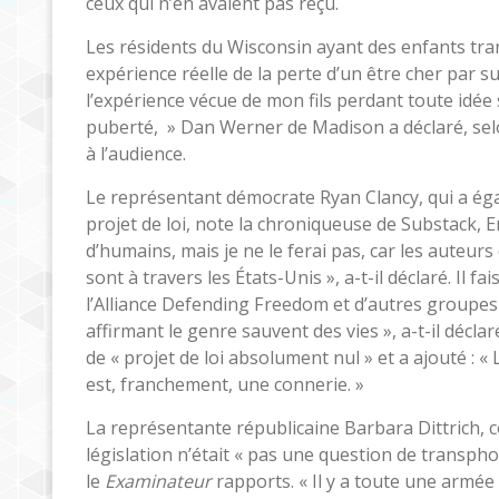
ceux qui n’en avaient pas reçu.
Les résidents du Wisconsin ayant des enfants trans
expérience réelle de la perte d’un être cher par sui
l’expérience vécue de mon fils perdant toute idée
puberté, » Dan Werner de Madison a déclaré, se
à l’audience.
Le représentant démocrate Ryan Clancy, qui a éga
projet de loi, note la chroniqueuse de Substack, Er
d’humains, mais je ne le ferai pas, car les auteurs
sont à travers les États-Unis », a-t-il déclaré. Il 
l’Alliance Defending Freedom et d’autres groupes
affirmant le genre sauvent des vies », a-t-il déclaré
de « projet de loi absolument nul » et a ajouté : « 
est, franchement, une connerie. »
La représentante républicaine Barbara Dittrich, co
législation n’était « pas une question de transpho
le
Examinateur
rapports. « Il y a toute une armé