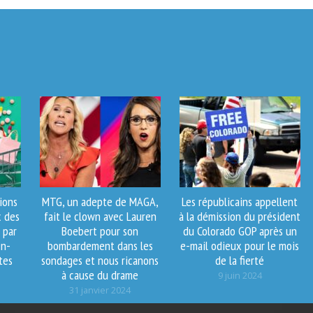
ions
MTG, un adepte de MAGA,
Les républicains appellent
x des
fait le clown avec Lauren
à la démission du président
 par
Boebert pour son
du Colorado GOP après un
en-
bombardement dans les
e-mail odieux pour le mois
tes
sondages et nous ricanons
de la fierté
à cause du drame
9 juin 2024
31 janvier 2024