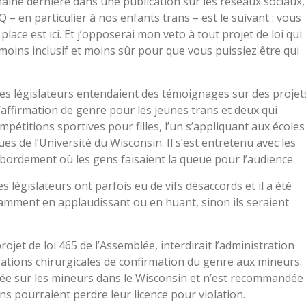
aine dernière dans une publication sur les réseaux sociaux,
 en particulier à nos enfants trans – est le suivant : vous
lace est ici. Et j’opposerai mon veto à tout projet de loi qui
 moins inclusif et moins sûr pour que vous puissiez être qui
les législateurs entendaient des témoignages sur des projet
 d’affirmation de genre pour les jeunes trans et deux qui
ompétitions sportives pour filles, l’un s’appliquant aux écoles
es de l’Université du Wisconsin. Il s’est entretenu avec les
ébordement où les gens faisaient la queue pour l’audience.
s législateurs ont parfois eu de vifs désaccords et il a été
amment en applaudissant ou en huant, sinon ils seraient
projet de loi 465 de l’Assemblée, interdirait l’administration
rations chirurgicales de confirmation du genre aux mineurs.
quée sur les mineurs dans le Wisconsin et n’est recommandée
ecins pourraient perdre leur licence pour violation.