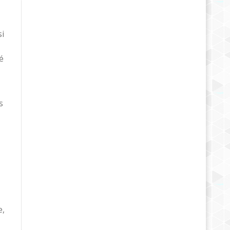
si
é
s
e,