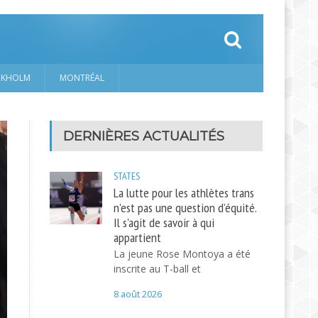
CKHOLM
MONTRÉAL
DERNIÈRES ACTUALITÉS
STATES
La lutte pour les athlètes trans
n’est pas une question d’équité.
Il s'agit de savoir à qui
appartient
La jeune Rose Montoya a été
inscrite au T-ball et
8 août 2026