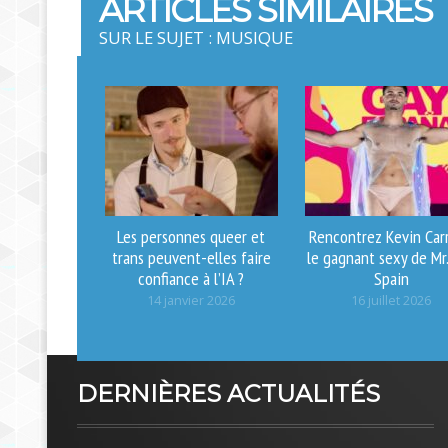
ARTICLES SIMILAIRES
SUR LE SUJET : MUSIQUE
Les personnes queer et
Rencontrez Kevin Carr
trans peuvent-elles faire
le gagnant sexy de Mr
confiance à l’IA ?
Spain
14 janvier 2026
16 juillet 2026
DERNIÈRES ACTUALITÉS