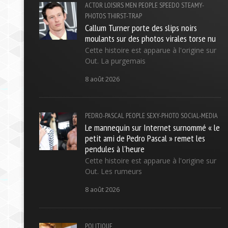
ACTOR
LOISIRS
MEN
PEOPLE
SPEEDO
STEAMY-
PHOTOS
THIRST-TRAP
Callum Turner porte des slips noirs
moulants sur des photos virales torse nu
Cette histoire est apparue à l'origine sur
Out. La purgemais
8 août 2026
PEDRO-PASCAL
PEOPLE
SEXY-PHOTO
SOCIAL-MEDIA
Le mannequin sur Internet surnommé « le
petit ami de Pedro Pascal » remet les
pendules à l'heure
Cette histoire est apparue à l'origine sur
Out. Les rumeurs
8 août 2026
POLITIQUE