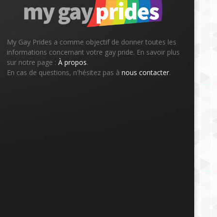
My Gay Prides a comme objectif de donner toutes les
informations concernant votre gay pride. En savoir plus
sur notre page :
À propos
.
En cas de questions, n'hésitez pas à
nous contacter
.