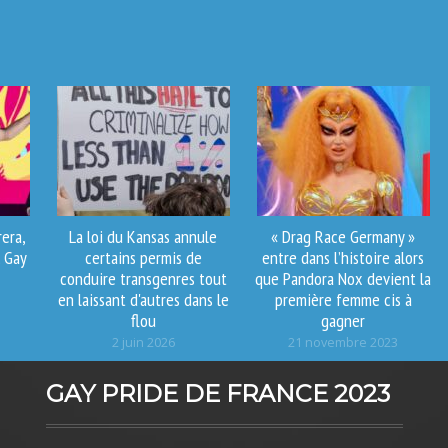
era,
La loi du Kansas annule
« Drag Race Germany »
. Gay
certains permis de
entre dans l’histoire alors
conduire transgenres tout
que Pandora Nox devient la
en laissant d'autres dans le
première femme cis à
flou
gagner
2 juin 2026
21 novembre 2023
GAY PRIDE DE FRANCE 2023