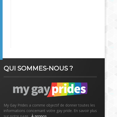
QUI SOMMES-NOUS ?
My Gay Prides a comme objectif de donner toutes les
informations concernant votre gay pride. En savoir plus
sur notre page :
À propos
.