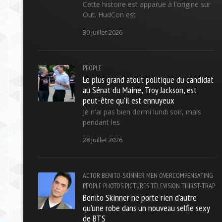
Cette histoire est apparue à l'origine sur
Out. HudCon est
30 juillet 2026
PEOPLE
Le plus grand atout politique du candidat
au Sénat du Maine, Troy Jackson, est
peut-être qu'il est ennuyeux
Je n'ai pas bien dormi lundi soir, mais
pendant les
28 juillet 2026
ACTOR
BENITO-SKINNER
MEN
OVERCOMPENSATING
PEOPLE
PHOTOS
PICTURES
TELEVISION
THIRST-TRAP
Benito Skinner ne porte rien d'autre
qu'une robe dans un nouveau selfie sexy
de BTS