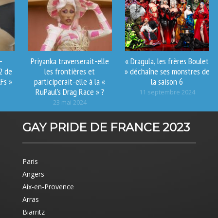
-
Priyanka traverserait-elle
​« Dragula, les frères Boulet
2 de
les frontières et
» déchaîne ses monstres de
Fs »
participerait-elle à la «
la saison 6
RuPaul's Drag Race » ?
11 septembre 2024
23 mai 2024
GAY PRIDE DE FRANCE 2023
Paris
Angers
Aix-en-Provence
Arras
Biarritz