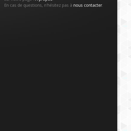
En cas de questions, n'hésitez pas à
nous contacter
.