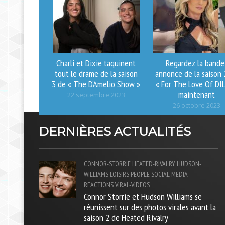
Charli et Dixie taquinent
Regardez la bande
tout le drame de la saison
annonce de la saison 
3 de « The D’Amelio Show »
« For The Love Of DIL
maintenant
22 septembre 2023
26 octobre 2023
DERNIÈRES ACTUALITÉS
CONNOR-STORRIE
HEATED-RIVALRY
HUDSON-
WILLIAMS
LOISIRS
PEOPLE
SOCIAL-MEDIA-
REACTIONS
VIRAL-VIDEOS
Connor Storrie et Hudson Williams se
réunissent sur des photos virales avant la
saison 2 de Heated Rivalry