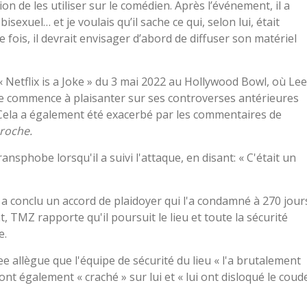
ntion de les utiliser sur le comédien. Après l’événement, il a
sexuel… et je voulais qu’il sache ce qui, selon lui, était
e fois, il devrait envisager d’abord de diffuser son matériel
« Netflix is ​​a Joke » du 3 mai 2022 au Hollywood Bowl, où Lee
ne commence à plaisanter sur ses controverses antérieures
la a également été exacerbé par les commentaires de
proche.
nsphobe lorsqu'il a suivi l'attaque, en disant: « C'était un
 a conclu un accord de plaidoyer qui l'a condamné à 270 jour
 TMZ rapporte qu'il poursuit le lieu et toute la sécurité
e.
e allègue que l'équipe de sécurité du lieu « l'a brutalement
 ont également « craché » sur lui et « lui ont disloqué le coud