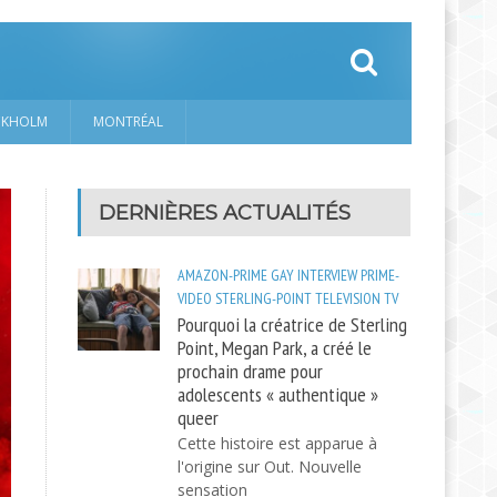
CKHOLM
MONTRÉAL
DERNIÈRES ACTUALITÉS
AMAZON-PRIME
GAY
INTERVIEW
PRIME-
VIDEO
STERLING-POINT
TELEVISION
TV
Pourquoi la créatrice de Sterling
Point, Megan Park, a créé le
prochain drame pour
adolescents « authentique »
queer
Cette histoire est apparue à
l'origine sur Out. Nouvelle
sensation