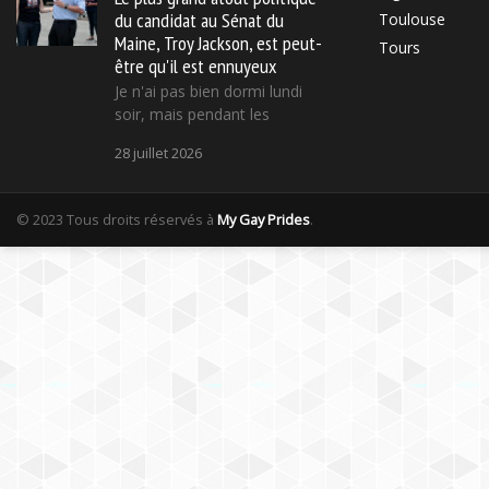
du candidat au Sénat du
Toulouse
Maine, Troy Jackson, est peut-
Tours
être qu'il est ennuyeux
Je n'ai pas bien dormi lundi
soir, mais pendant les
28 juillet 2026
© 2023 Tous droits réservés à
My Gay Prides
.