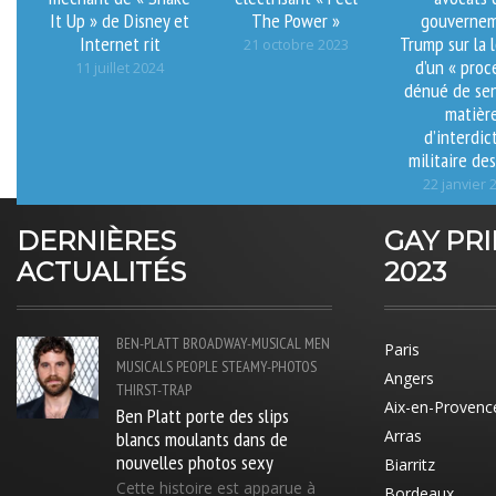
It Up » de Disney et
The Power »
gouverne
Internet rit
Trump sur la 
21 octobre 2023
d’un « proc
11 juillet 2024
dénué de sen
matièr
d’interdic
militaire des
22 janvier 
DERNIÈRES
GAY PR
ACTUALITÉS
2023
BEN-PLATT
BROADWAY-MUSICAL
MEN
Paris
MUSICALS
PEOPLE
STEAMY-PHOTOS
Angers
THIRST-TRAP
Aix-en-Provenc
Ben Platt porte des slips
blancs moulants dans de
Arras
nouvelles photos sexy
Biarritz
Cette histoire est apparue à
Bordeaux