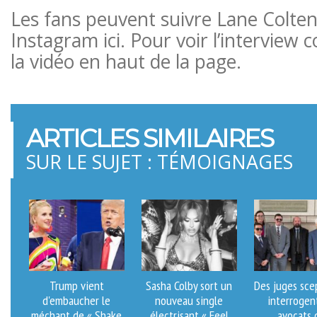
Les fans peuvent suivre Lane Colten
Instagram ici. Pour voir l’interview
la vidéo en haut de la page.
ARTICLES SIMILAIRES
SUR LE SUJET : TÉMOIGNAGES
Trump vient
Sasha Colby sort un
Des juges sce
d'embaucher le
nouveau single
interrogen
méchant de « Shake
électrisant « Feel
avocats 