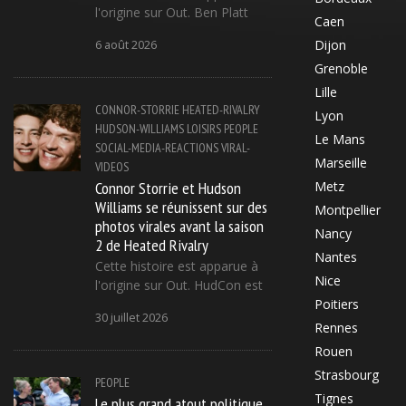
l'origine sur Out. Ben Platt
Caen
Dijon
6 août 2026
Grenoble
Lille
CONNOR-STORRIE
HEATED-RIVALRY
Lyon
HUDSON-WILLIAMS
LOISIRS
PEOPLE
Le Mans
SOCIAL-MEDIA-REACTIONS
VIRAL-
Marseille
VIDEOS
Connor Storrie et Hudson
Metz
Williams se réunissent sur des
Montpellier
photos virales avant la saison
Nancy
2 de Heated Rivalry
Nantes
Cette histoire est apparue à
Nice
l'origine sur Out. HudCon est
Poitiers
30 juillet 2026
Rennes
Rouen
Strasbourg
PEOPLE
Tignes
Le plus grand atout politique