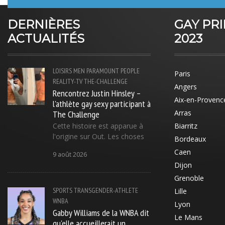
DERNIÈRES
GAY PR
ACTUALITÉS
2023
LOISIRS
MEN
PARAMOUNT
PEOPLE
Paris
REALITY-TV
THE-CHALLENGE
Angers
Rencontrez Justin Hinsley –
Aix-en-Provenc
l'athlète gay sexy participant à
The Challenge
Arras
Cette histoire est apparue à
Biarritz
l'origine sur Out. Les choses
Bordeaux
Caen
9 août 2026
Dijon
Grenoble
SPORTS
TRANSGENDER-ATHLETE
Lille
WNBA
Lyon
Gabby Williams de la WNBA dit
Le Mans
qu'elle accueillerait un