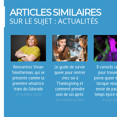
ARTICLES SIMILAIRES
SUR LE SUJET : ACTUALITÉS
Rencontrez Vivian
Le guide de survie
8 conseils r
Smotherman, qui se
queer pour rentrer
pour trouv
présente comme la
chez soi à
porno queer 
première sénatrice
Thanksgiving et
lorsque vou
trans du Colorado
comment prendre
envie de pas
soin de soi après
temps épicé 
27 octobre 2024
28 novembre 2024
21 juin 2