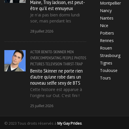
Maine, Troy Jackson, est peut-
Montpellier
être qu'il est ennuyeux
Nancy
Je n'ai pas bien dormi lundi
Nantes
soir, mais pendant les
Nice
28 juillet 2026
Poitiers
Rennes
Rouen
ACTOR
BENITO-SKINNER
MEN
Strasbourg
OVERCOMPENSATING
PEOPLE
PHOTOS
Tignes
PICTURES
TELEVISION
THIRST-TRAP
Benito Skinner ne porte rien
Toulouse
d'autre qu'une robe dans un
Tours
nouveau selfie sexy de BTS
Cette histoire est apparue à
l'origine sur Out. C'est fini !
25 juillet 2026
© 2023 Tous droits réservés à
My Gay Prides
.