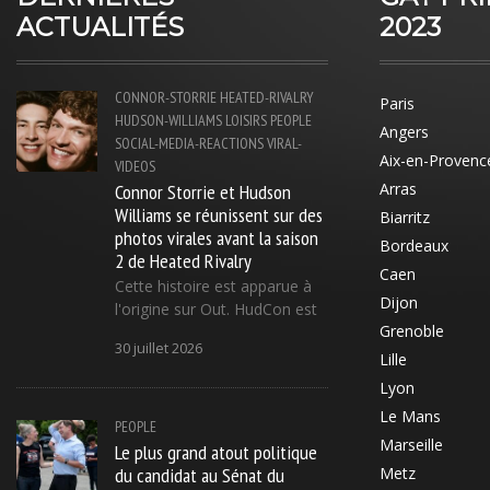
ACTUALITÉS
2023
CONNOR-STORRIE
HEATED-RIVALRY
Paris
HUDSON-WILLIAMS
LOISIRS
PEOPLE
Angers
SOCIAL-MEDIA-REACTIONS
VIRAL-
Aix-en-Provenc
VIDEOS
Connor Storrie et Hudson
Arras
Williams se réunissent sur des
Biarritz
photos virales avant la saison
Bordeaux
2 de Heated Rivalry
Caen
Cette histoire est apparue à
Dijon
l'origine sur Out. HudCon est
Grenoble
30 juillet 2026
Lille
Lyon
Le Mans
PEOPLE
Marseille
Le plus grand atout politique
du candidat au Sénat du
Metz