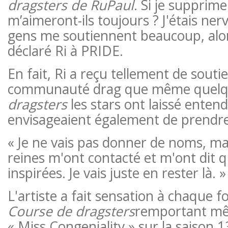
dragsters de RuPaul
. Si je supprime
m’aimeront-ils toujours ? J'étais ner
gens me soutiennent beaucoup, alors
déclaré Ri à PRIDE.
En fait, Ri a reçu tellement de soutie
communauté drag que même quel
dragsters
les stars ont laissé entend
envisageaient également de prendre 
« Je ne vais pas donner de noms, ma
reines m'ont contacté et m'ont dit qu
inspirées. Je vais juste en rester là. »
L'artiste a fait sensation à chaque f
Course de dragsters
remportant mêm
« Miss Congeniality » sur la saison 