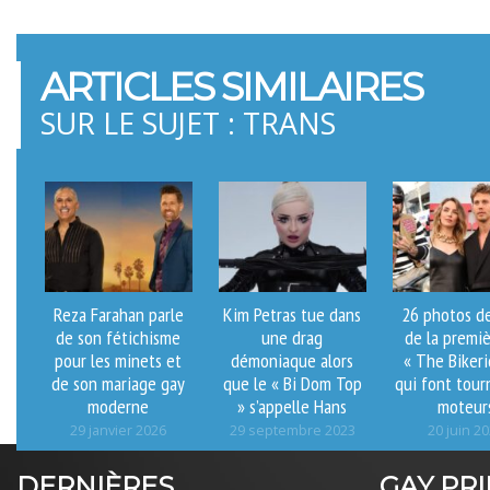
ARTICLES SIMILAIRES
SUR LE SUJET : TRANS
Reza Farahan parle
Kim Petras tue dans
26 photos de
de son fétichisme
une drag
de la premi
pour les minets et
démoniaque alors
« The Bikeri
de son mariage gay
que le « Bi Dom Top
qui font tour
moderne
» s’appelle Hans
moteur
29 janvier 2026
29 septembre 2023
20 juin 2
DERNIÈRES
GAY PR